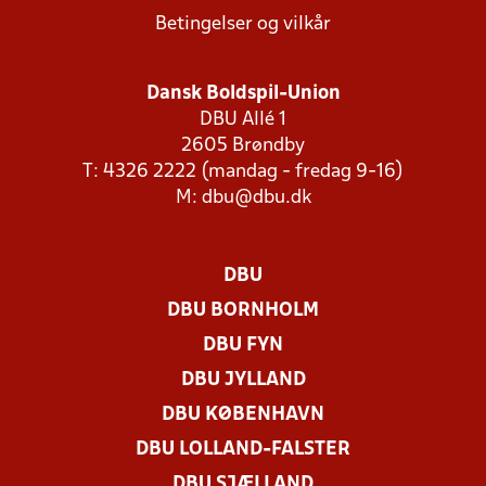
Betingelser og vilkår
Dansk Boldspil-Union
DBU Allé 1
2605 Brøndby
T: 4326 2222 (mandag - fredag 9-16)
M:
dbu@dbu.dk
DBU
DBU BORNHOLM
DBU FYN
DBU JYLLAND
DBU KØBENHAVN
DBU LOLLAND-FALSTER
DBU SJÆLLAND