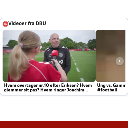
Videoer fra DBU
Hvem overtager nr.10 efter Eriksen? Hvem
Ung vs. Gamm
glemmer sit pas? Hvem ringer Joachim
#football
altid til efter kampe?