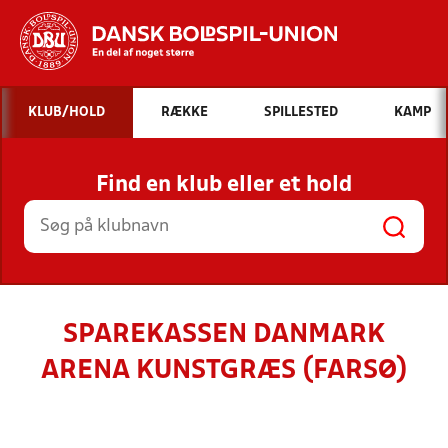
Hvad vil du søge efter?
KLUB/HOLD
RÆKKE
SPILLESTED
KAMP
INDHOLD OG NYHEDER
Find en klub eller et hold
STILLINGER, RESULTATER, KLUBBER OG
HOLD
SPAREKASSEN DANMARK
ARENA KUNSTGRÆS (FARSØ)