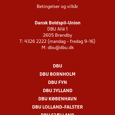
Betingelser og vilkår
Dansk Boldspil-Union
DBU Allé 1
2605 Brøndby
T: 4326 2222 (mandag - fredag 9-16)
M:
dbu@dbu.dk
DBU
DBU BORNHOLM
DBU FYN
DBU JYLLAND
DBU KØBENHAVN
DBU LOLLAND-FALSTER