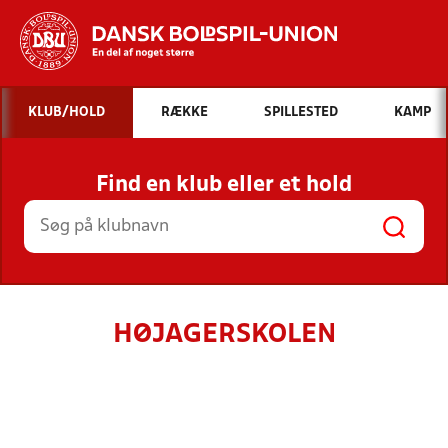
Hvad vil du søge efter?
KLUB/HOLD
RÆKKE
SPILLESTED
KAMP
INDHOLD OG NYHEDER
Find en klub eller et hold
STILLINGER, RESULTATER, KLUBBER OG
HOLD
HØJAGERSKOLEN