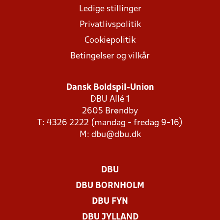
Ledige stillinger
Privatlivspolitik
Cookiepolitik
Betingelser og vilkår
Dansk Boldspil-Union
DBU Allé 1
2605 Brøndby
T: 4326 2222 (mandag - fredag 9-16)
M:
dbu@dbu.dk
DBU
DBU BORNHOLM
DBU FYN
DBU JYLLAND