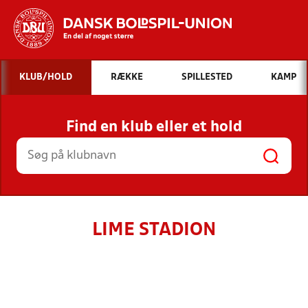
Hvad vil du søge efter?
KLUB/HOLD
RÆKKE
SPILLESTED
KAMP
INDHOLD OG NYHEDER
Find en klub eller et hold
STILLINGER, RESULTATER, KLUBBER OG
HOLD
LIME STADION