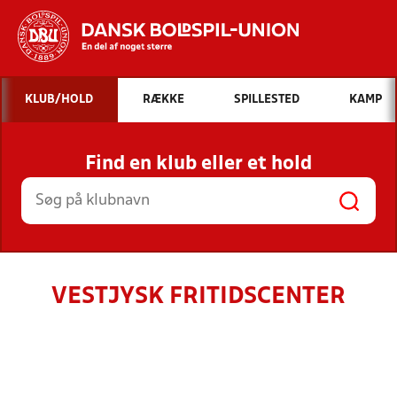
Hvad vil du søge efter?
KLUB/HOLD
RÆKKE
SPILLESTED
KAMP
INDHOLD OG NYHEDER
Find en klub eller et hold
STILLINGER, RESULTATER, KLUBBER OG
HOLD
VESTJYSK FRITIDSCENTER