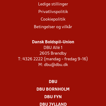
Ledige stillinger
Privatlivspolitik
Cookiepolitik
Betingelser og vilkår
Dansk Boldspil-Union
DBU Allé 1
2605 Brøndby
T: 4326 2222 (mandag - fredag 9-16)
M:
dbu@dbu.dk
DBU
DBU BORNHOLM
DBU FYN
DBU JYLLAND