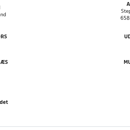
A
N
Ste
and
658
ØRS
U
RÆS
MU
edet