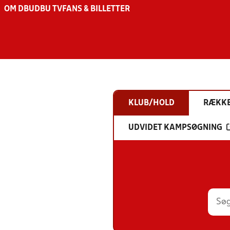
OM DBU
DBU TV
FANS & BILLETTER
KLUB/HOLD
RÆKK
UDVIDET KAMPSØGNING