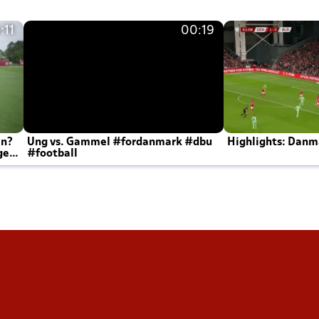
:11
00:19
en?
Ung vs. Gammel #fordanmark #dbu
Highlights: Danma
ger
#football