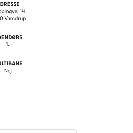
DRESSE
ppingvej 14
0 Vamdrup
DENDØRS
Ja
LTIBANE
Nej