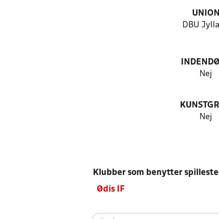
UNIO
DBU Jyll
INDEND
Nej
KUNSTG
Nej
Klubber som benytter spillest
Ødis IF