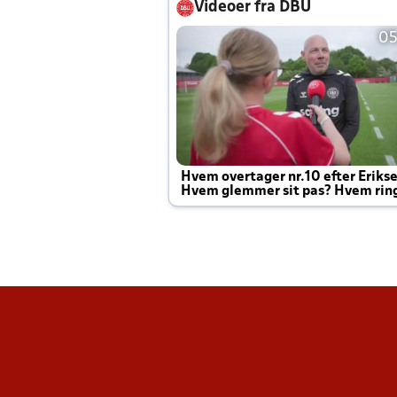
Videoer fra DBU
05
Hvem overtager nr.10 efter Eriks
Hvem glemmer sit pas? Hvem rin
Joachim altid til efter kampe?