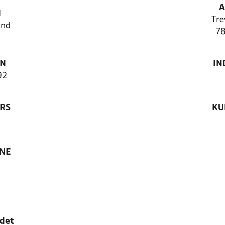
A
N
Tre
and
78
ON
IN
92
RS
KU
ANE
edet