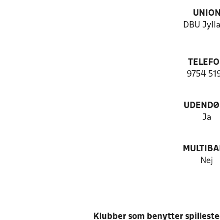
UNIO
DBU Jyll
TELEF
9754 51
UDENDØ
Ja
MULTIB
Nej
Klubber som benytter spillest