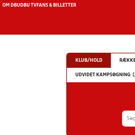
OM DBU
DBU TV
FANS & BILLETTER
KLUB/HOLD
RÆKK
UDVIDET KAMPSØGNING