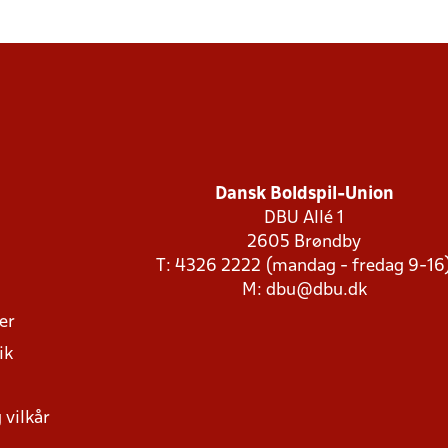
Dansk Boldspil-Union
DBU Allé 1
2605 Brøndby
T: 4326 2222 (mandag - fredag 9-16
M:
dbu@dbu.dk
ger
ik
 vilkår