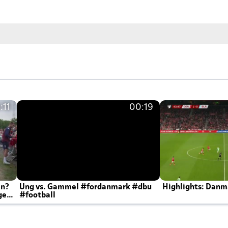
:11
00:19
en?
Ung vs. Gammel #fordanmark #dbu
Highlights: Danma
ger
#football