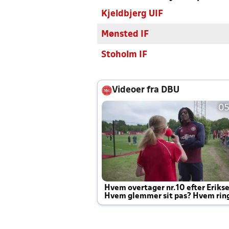
Kjeldbjerg UIF
Mønsted IF
Stoholm IF
Videoer fra DBU
05
Hvem overtager nr.10 efter Eriks
Hvem glemmer sit pas? Hvem rin
Joachim altid til efter kampe?