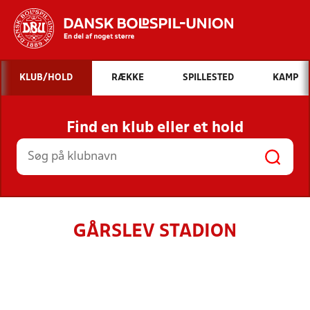
Hvad vil du søge efter?
KLUB/HOLD
RÆKKE
SPILLESTED
KAMP
INDHOLD OG NYHEDER
Find en klub eller et hold
STILLINGER, RESULTATER, KLUBBER OG
HOLD
GÅRSLEV STADION