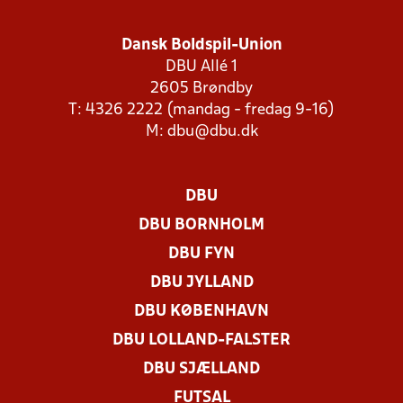
Dansk Boldspil-Union
DBU Allé 1
2605 Brøndby
T: 4326 2222 (mandag - fredag 9-16)
M:
dbu@dbu.dk
DBU
DBU BORNHOLM
DBU FYN
DBU JYLLAND
DBU KØBENHAVN
DBU LOLLAND-FALSTER
DBU SJÆLLAND
FUTSAL