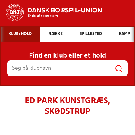
Hvad vil du søge efter?
KLUB/HOLD
RÆKKE
SPILLESTED
KAMP
INDHOLD OG NYHEDER
Find en klub eller et hold
STILLINGER, RESULTATER, KLUBBER OG
HOLD
ED PARK KUNSTGRÆS,
SKØDSTRUP