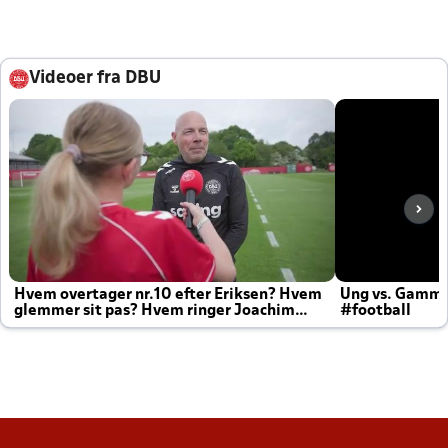
Videoer fra DBU
Hvem overtager nr.10 efter Eriksen? Hvem
Ung vs. Gamm
glemmer sit pas? Hvem ringer Joachim
#football
altid til efter kampe?