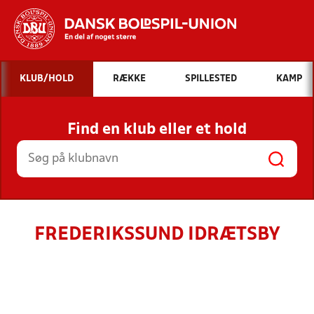
Hvad vil du søge efter?
KLUB/HOLD
RÆKKE
SPILLESTED
KAMP
INDHOLD OG NYHEDER
Find en klub eller et hold
STILLINGER, RESULTATER, KLUBBER OG
HOLD
FREDERIKSSUND IDRÆTSBY