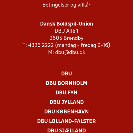
Betingelser og vilkår
Dansk Boldspil-Union
DBU Allé 1
2605 Brøndby
T: 4326 2222 (mandag - fredag 9-16)
M:
dbu@dbu.dk
DBU
DBU BORNHOLM
DBU FYN
DBU JYLLAND
DBU KØBENHAVN
DBU LOLLAND-FALSTER
DBU SJÆLLAND