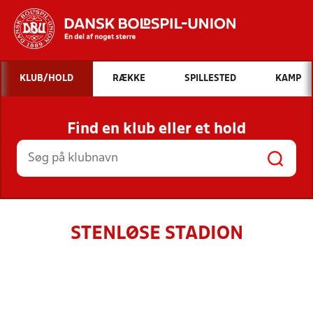
Hvad vil du søge efter?
KLUB/HOLD
RÆKKE
SPILLESTED
KAMP
INDHOLD OG NYHEDER
Find en klub eller et hold
STILLINGER, RESULTATER, KLUBBER OG
HOLD
STENLØSE STADION