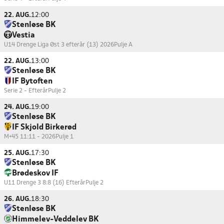
22. AUG.
12:00
Stenløse BK
Vestia
U14 Drenge Liga Øst 3 efterår (13) 2026
Pulje A
22. AUG.
13:00
Stenløse BK
IF Bytoften
Serie 2 - Efterår
Pulje 2
24. AUG.
19:00
Stenløse BK
IF Skjold Birkerød
M+45 11:11 - 2026
Pulje 1
25. AUG.
17:30
Stenløse BK
Brødeskov IF
U11 Drenge 3 8:8 (16) Efterår
Pulje 2
26. AUG.
18:30
Stenløse BK
Himmelev-Veddelev BK