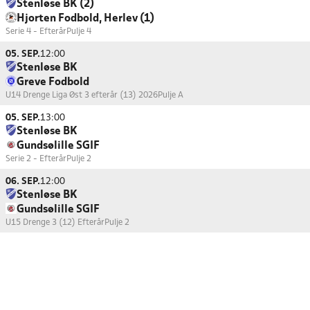
Stenløse BK (2)
Hjorten Fodbold, Herlev (1)
Serie 4 - Efterår
Pulje 4
05. SEP.
12:00
Stenløse BK
Greve Fodbold
U14 Drenge Liga Øst 3 efterår (13) 2026
Pulje A
05. SEP.
13:00
Stenløse BK
Gundsølille SGIF
Serie 2 - Efterår
Pulje 2
06. SEP.
12:00
Stenløse BK
Gundsølille SGIF
U15 Drenge 3 (12) Efterår
Pulje 2