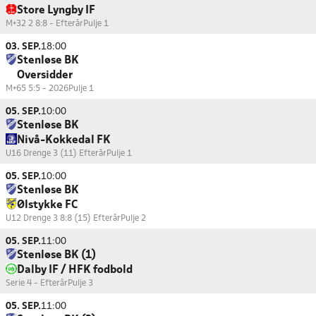
Store Lyngby IF
M+32 2 8:8 - Efterår
Pulje 1
03. SEP.
18:00
Stenløse BK
Oversidder
M+65 5:5 - 2026
Pulje 1
05. SEP.
10:00
Stenløse BK
Nivå-Kokkedal FK
U16 Drenge 3 (11) Efterår
Pulje 1
05. SEP.
10:00
Stenløse BK
Ølstykke FC
U12 Drenge 3 8:8 (15) Efterår
Pulje 2
05. SEP.
11:00
Stenløse BK (1)
Dalby IF / HFK fodbold
Serie 4 - Efterår
Pulje 3
05. SEP.
11:00