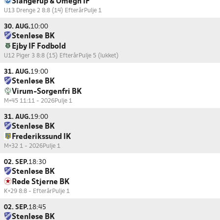
Slangerup & Omegn IF
U13 Drenge 2 8:8 (14) Efterår
Pulje 1
30. AUG.
10:00
Stenløse BK
Ejby IF Fodbold
U12 Piger 3 8:8 (15) Efterår
Pulje 5 (lukket)
31. AUG.
19:00
Stenløse BK
Virum-Sorgenfri BK
M+45 11:11 - 2026
Pulje 1
31. AUG.
19:00
Stenløse BK
Frederikssund IK
M+32 1 - 2026
Pulje 1
02. SEP.
18:30
Stenløse BK
Røde Stjerne BK
K+29 8:8 - Efterår
Pulje 1
02. SEP.
18:45
Stenløse BK