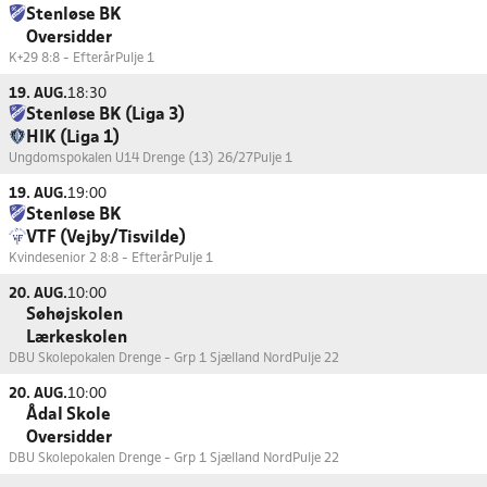
Stenløse BK
Oversidder
K+29 8:8 - Efterår
Pulje 1
19. AUG.
18:30
Stenløse BK (Liga 3)
HIK (Liga 1)
Ungdomspokalen U14 Drenge (13) 26/27
Pulje 1
19. AUG.
19:00
Stenløse BK
VTF (Vejby/Tisvilde)
Kvindesenior 2 8:8 - Efterår
Pulje 1
20. AUG.
10:00
Søhøjskolen
Lærkeskolen
DBU Skolepokalen Drenge - Grp 1 Sjælland Nord
Pulje 22
20. AUG.
10:00
Ådal Skole
Oversidder
DBU Skolepokalen Drenge - Grp 1 Sjælland Nord
Pulje 22