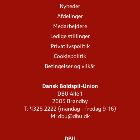
Nyheder
Afdelinger
Medarbejdere
Ledige stillinger
Privatlivspolitik
Cookiepolitik
Betingelser og vilkår
Dansk Boldspil-Union
DBU Allé 1
2605 Brøndby
T: 4326 2222 (mandag - fredag 9-16)
M:
dbu@dbu.dk
DBU