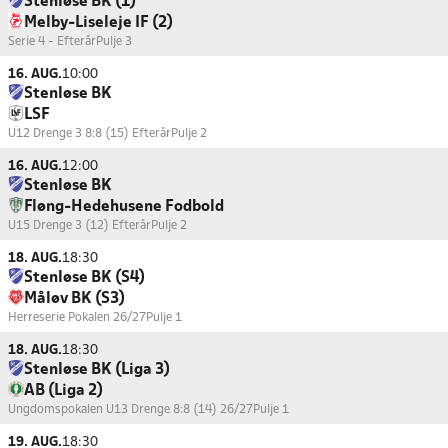
Stenløse BK (1)
Melby-Liseleje IF (2)
Serie 4 - Efterår
Pulje 3
16. AUG.
10:00
Stenløse BK
LSF
U12 Drenge 3 8:8 (15) Efterår
Pulje 2
16. AUG.
12:00
Stenløse BK
Fløng-Hedehusene Fodbold
U15 Drenge 3 (12) Efterår
Pulje 2
18. AUG.
18:30
Stenløse BK (S4)
Måløv BK (S3)
Herreserie Pokalen 26/27
Pulje 1
18. AUG.
18:30
Stenløse BK (Liga 3)
AB (Liga 2)
Ungdomspokalen U13 Drenge 8:8 (14) 26/27
Pulje 1
19. AUG.
18:30