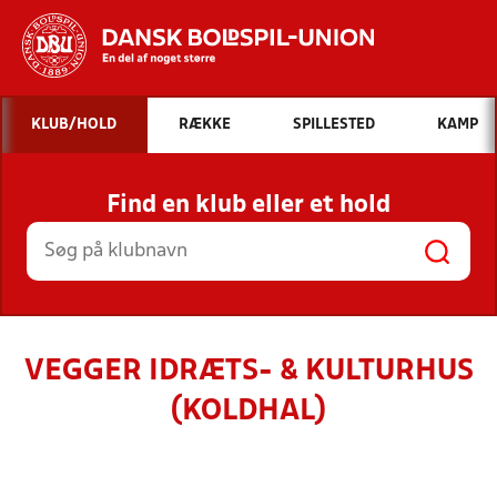
Hvad vil du søge efter?
KLUB/HOLD
RÆKKE
SPILLESTED
KAMP
INDHOLD OG NYHEDER
Find en klub eller et hold
STILLINGER, RESULTATER, KLUBBER OG
HOLD
VEGGER IDRÆTS- & KULTURHUS
(KOLDHAL)