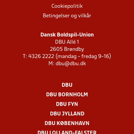
Cookiepolitik
Betingelser og vilkår
Dansk Boldspil-Union
DBU Allé 1
2605 Brøndby
T: 4326 2222 (mandag - fredag 9-16)
M:
dbu@dbu.dk
DBU
DBU BORNHOLM
DBU FYN
DBU JYLLAND
DBU KØBENHAVN
DBU LOLLAND-FALSTER