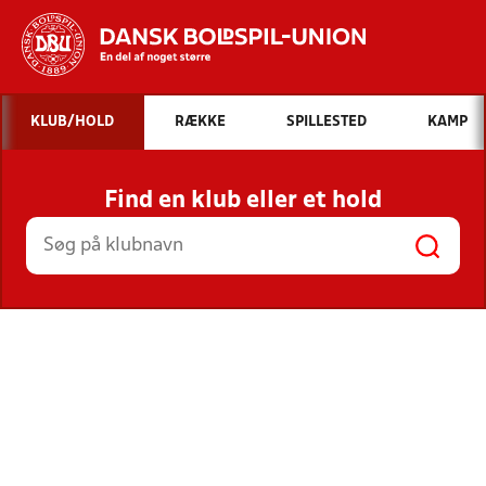
Hvad vil du søge efter?
KLUB/HOLD
RÆKKE
SPILLESTED
KAMP
INDHOLD OG NYHEDER
Find en klub eller et hold
STILLINGER, RESULTATER, KLUBBER OG
HOLD