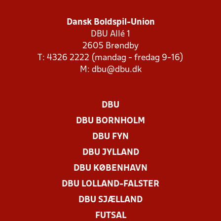
Dansk Boldspil-Union
DBU Allé 1
2605 Brøndby
T: 4326 2222 (mandag - fredag 9-16)
M:
dbu@dbu.dk
DBU
DBU BORNHOLM
DBU FYN
DBU JYLLAND
DBU KØBENHAVN
DBU LOLLAND-FALSTER
DBU SJÆLLAND
FUTSAL