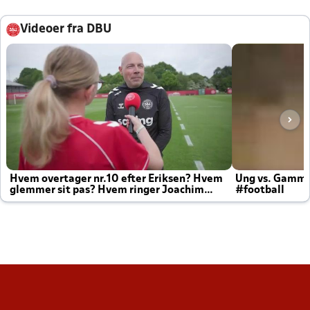
Videoer fra DBU
Hvem overtager nr.10 efter Eriksen? Hvem
Ung vs. Gamm
glemmer sit pas? Hvem ringer Joachim
#football
altid til efter kampe?