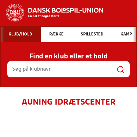
Hvad vil du søge efter?
KLUB/HOLD
RÆKKE
SPILLESTED
KAMP
INDHOLD OG NYHEDER
Find en klub eller et hold
STILLINGER, RESULTATER, KLUBBER OG
HOLD
AUNING IDRÆTSCENTER