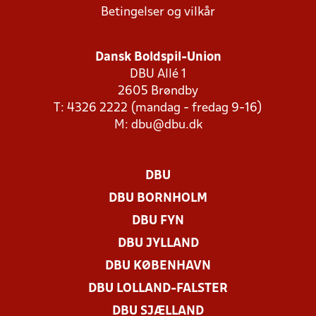
Betingelser og vilkår
Dansk Boldspil-Union
DBU Allé 1
2605 Brøndby
T: 4326 2222 (mandag - fredag 9-16)
M:
dbu@dbu.dk
DBU
DBU BORNHOLM
DBU FYN
DBU JYLLAND
DBU KØBENHAVN
DBU LOLLAND-FALSTER
DBU SJÆLLAND