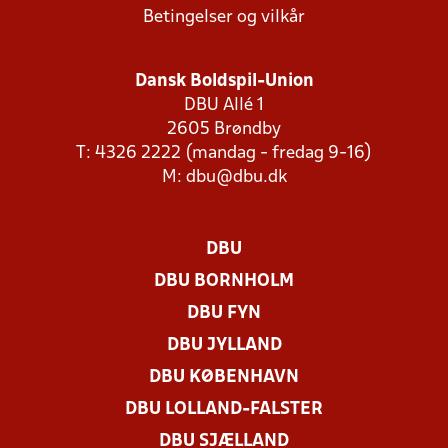
Betingelser og vilkår
Dansk Boldspil-Union
DBU Allé 1
2605 Brøndby
T: 4326 2222 (mandag - fredag 9-16)
M:
dbu@dbu.dk
DBU
DBU BORNHOLM
DBU FYN
DBU JYLLAND
DBU KØBENHAVN
DBU LOLLAND-FALSTER
DBU SJÆLLAND