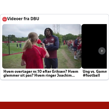
Videoer fra DBU
Hvem overtager nr.10 efter Eriksen? Hvem
Ung vs. Gamm
glemmer sit pas? Hvem ringer Joachim
#football
altid til efter kampe?