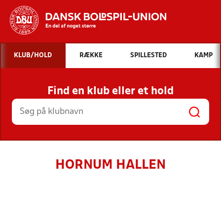
Hvad vil du søge efter?
KLUB/HOLD
RÆKKE
SPILLESTED
KAMP
INDHOLD OG NYHEDER
Find en klub eller et hold
STILLINGER, RESULTATER, KLUBBER OG
HOLD
HORNUM HALLEN