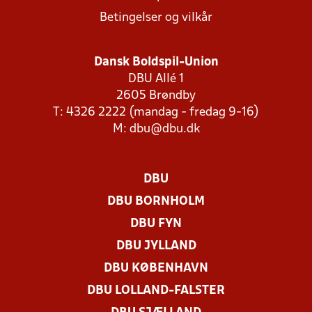
Betingelser og vilkår
Dansk Boldspil-Union
DBU Allé 1
2605 Brøndby
T: 4326 2222 (mandag - fredag 9-16)
M:
dbu@dbu.dk
DBU
DBU BORNHOLM
DBU FYN
DBU JYLLAND
DBU KØBENHAVN
DBU LOLLAND-FALSTER