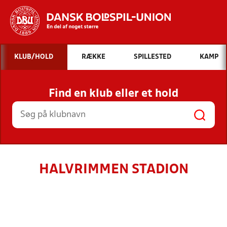
Hvad vil du søge efter?
KLUB/HOLD
RÆKKE
SPILLESTED
KAMP
INDHOLD OG NYHEDER
Find en klub eller et hold
STILLINGER, RESULTATER, KLUBBER OG
HOLD
HALVRIMMEN STADION