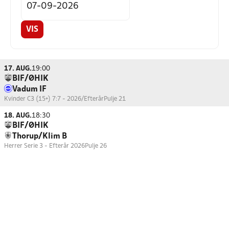
VIS
17. AUG.
19:00
BIF/ØHIK
Vadum IF
Kvinder C3 (15+) 7:7 - 2026/Efterår
Pulje 21
18. AUG.
18:30
BIF/ØHIK
Thorup/Klim B
Herrer Serie 3 - Efterår 2026
Pulje 26