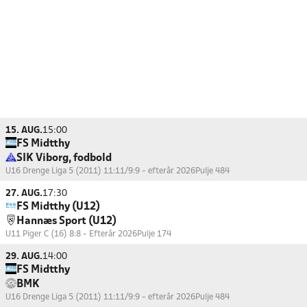
15. AUG.
15:00
FS Midtthy
SIK Viborg, fodbold
U16 Drenge Liga 5 (2011) 11:11/9:9 - efterår 2026
Pulje 484
27. AUG.
17:30
FS Midtthy (U12)
Hannæs Sport (U12)
U11 Piger C (16) 8:8 - Efterår 2026
Pulje 174
29. AUG.
14:00
FS Midtthy
BMK
U16 Drenge Liga 5 (2011) 11:11/9:9 - efterår 2026
Pulje 484