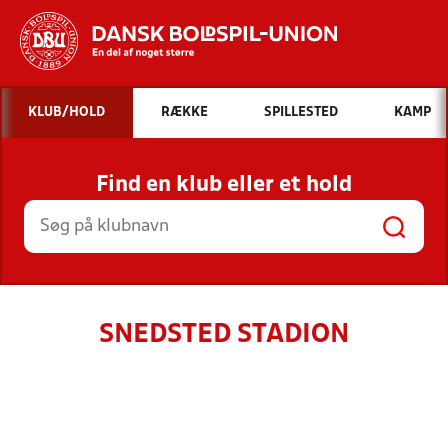
Hvad vil du søge efter?
KLUB/HOLD
RÆKKE
SPILLESTED
KAMP
INDHOLD OG NYHEDER
Find en klub eller et hold
STILLINGER, RESULTATER, KLUBBER OG
HOLD
SNEDSTED STADION