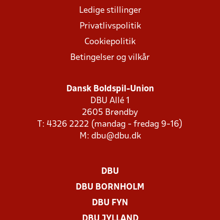
Ledige stillinger
Privatlivspolitik
Cookiepolitik
Betingelser og vilkår
Dansk Boldspil-Union
DBU Allé 1
2605 Brøndby
T: 4326 2222 (mandag - fredag 9-16)
M:
dbu@dbu.dk
DBU
DBU BORNHOLM
DBU FYN
DBU JYLLAND