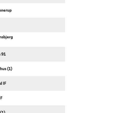
nnerup
nsbjerg
s 91
hus (1)
d IF
IF