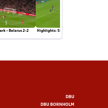
rk - Belarus 2-2
Highlights: Skotland - Danmark 4-2
J
E
DBU
DBU BORNHOLM