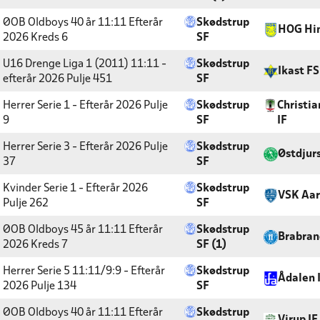
ØOB Oldboys 40 år 11:11 Efterår
Skødstrup
HOG Hi
2026
Kreds 6
SF
U16 Drenge Liga 1 (2011) 11:11 -
Skødstrup
Ikast FS
efterår 2026
Pulje 451
SF
Herrer Serie 1 - Efterår 2026
Pulje
Skødstrup
Christia
9
SF
IF
Herrer Serie 3 - Efterår 2026
Pulje
Skødstrup
Østdjur
37
SF
Kvinder Serie 1 - Efterår 2026
Skødstrup
VSK Aar
Pulje 262
SF
ØOB Oldboys 45 år 11:11 Efterår
Skødstrup
Brabran
2026
Kreds 7
SF (1)
Herrer Serie 5 11:11/9:9 - Efterår
Skødstrup
Ådalen 
2026
Pulje 134
SF
ØOB Oldboys 40 år 11:11 Efterår
Skødstrup