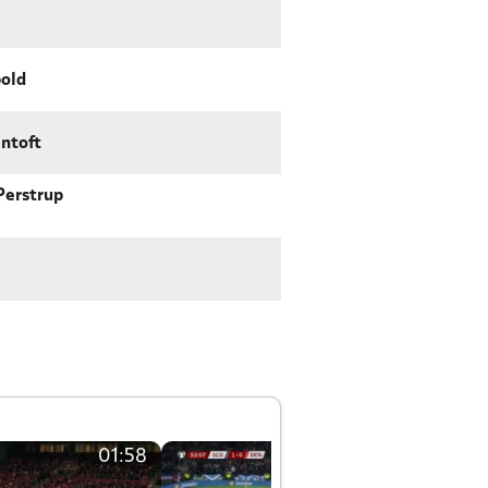
bold
entoft
Perstrup
01:58
01:58