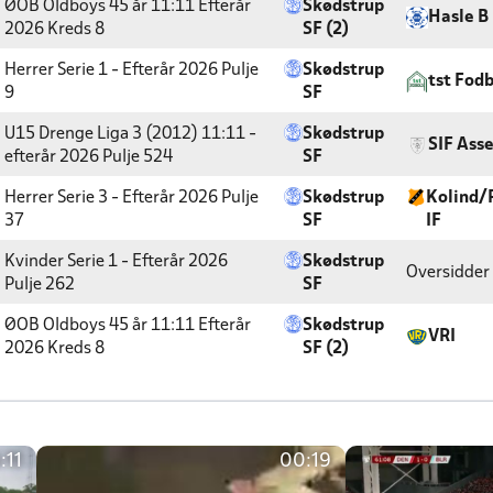
ØOB Oldboys 45 år 11:11 Efterår
Skødstrup
Hasle B
2026
Kreds 8
SF (2)
Herrer Serie 1 - Efterår 2026
Pulje
Skødstrup
tst Fod
9
SF
U15 Drenge Liga 3 (2012) 11:11 -
Skødstrup
SIF Ass
efterår 2026
Pulje 524
SF
Herrer Serie 3 - Efterår 2026
Pulje
Skødstrup
Kolind/
37
SF
IF
Kvinder Serie 1 - Efterår 2026
Skødstrup
Oversidder
Pulje 262
SF
ØOB Oldboys 45 år 11:11 Efterår
Skødstrup
VRI
2026
Kreds 8
SF (2)
:11
00:19