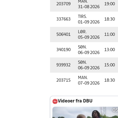
MAN.
203709
19:00
31-08 2026
TIRS.
337663
18:30
01-09 2026
LØR.
506401
11:00
05-09 2026
SØN.
340190
13:00
06-09 2026
SØN.
939932
15:00
06-09 2026
MAN.
203715
18:30
07-09 2026
Videoer fra DBU
05