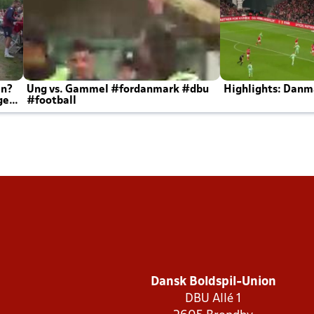
en?
Ung vs. Gammel #fordanmark #dbu
Highlights: Danma
ger
#football
Dansk Boldspil-Union
DBU Allé 1