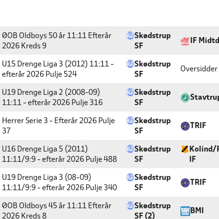
ØOB Oldboys 50 år 11:11 Efterår
Skødstrup
IF Midtd
2026
Kreds 9
SF
U15 Drenge Liga 3 (2012) 11:11 -
Skødstrup
Oversidder
efterår 2026
Pulje 524
SF
U19 Drenge Liga 2 (2008-09)
Skødstrup
Stavtrup
11:11 - efterår 2026
Pulje 316
SF
Herrer Serie 3 - Efterår 2026
Pulje
Skødstrup
TRIF
37
SF
U16 Drenge Liga 5 (2011)
Skødstrup
Kolind/
11:11/9:9 - efterår 2026
Pulje 488
SF
IF
U19 Drenge Liga 3 (08-09)
Skødstrup
TRIF
11:11/9:9 - efterår 2026
Pulje 340
SF
ØOB Oldboys 45 år 11:11 Efterår
Skødstrup
BMI
2026
Kreds 8
SF (2)