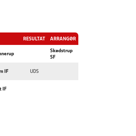
RESULTAT
ARRANGØR
Skødstrup
nnerup
SF
m IF
UDS
 IF