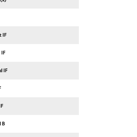
 (1)
 IF
 IF
d IF
F
IF
d B