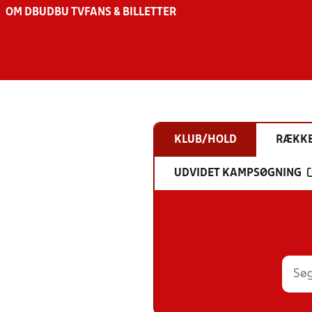
OM DBU
DBU TV
FANS & BILLETTER
KLUB/HOLD
RÆKK
UDVIDET KAMPSØGNING