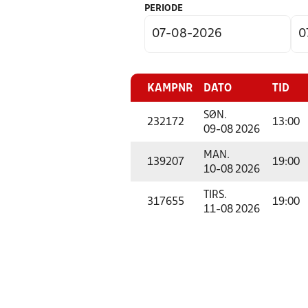
PERIODE
KAMPNR
DATO
TID
SØN.
232172
13:00
09-08 2026
MAN.
139207
19:00
10-08 2026
TIRS.
317655
19:00
11-08 2026