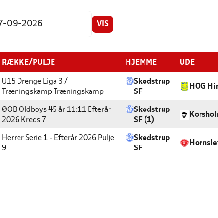
VIS
RÆKKE/PULJE
HJEMME
UDE
U15 Drenge Liga 3 /
Skødstrup
HOG Hi
Træningskamp
Træningskamp
SF
ØOB Oldboys 45 år 11:11 Efterår
Skødstrup
Korshol
2026
Kreds 7
SF (1)
Herrer Serie 1 - Efterår 2026
Pulje
Skødstrup
Hornslet
9
SF