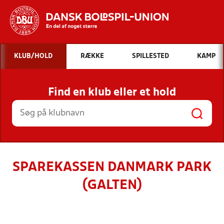
Hvad vil du søge efter?
KLUB/HOLD
RÆKKE
SPILLESTED
KAMP
INDHOLD OG NYHEDER
Find en klub eller et hold
STILLINGER, RESULTATER, KLUBBER OG
HOLD
SPAREKASSEN DANMARK PARK
(GALTEN)