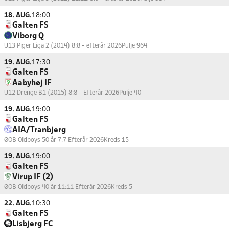
18. AUG.
18:00
Galten FS
Viborg Q
U13 Piger Liga 2 (2014) 8:8 - efterår 2026
Pulje 964
19. AUG.
17:30
Galten FS
Aabyhøj IF
U12 Drenge B1 (2015) 8:8 - Efterår 2026
Pulje 40
19. AUG.
19:00
Galten FS
AIA/Tranbjerg
ØOB Oldboys 50 år 7:7 Efterår 2026
Kreds 15
19. AUG.
19:00
Galten FS
Virup IF (2)
ØOB Oldboys 40 år 11:11 Efterår 2026
Kreds 5
22. AUG.
10:30
Galten FS
Lisbjerg FC