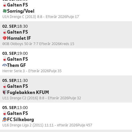
Galten FS
Sorring/Voel
U14 Drenge C (2013) 8:8 - Efterår 2026
Pulje 17
02. SEP.
18:30
Galten FS
Hornslet IF
ØOB Oldboys 50 år 7:7 Efterår 2026
Kreds 15
03. SEP.
19:00
Galten FS
Them GF
Herrer Serie 3 - Efterår 2026
Pulje 35
05. SEP.
11:30
Galten FS
Fuglebakken KFUM
U11 Drenge C2 (2016) 8:8 - Efterår 2026
Pulje 32
05. SEP.
13:00
Galten FS
FC Silkeborg
U16 Drenge Liga 2 (2011) 11:11 - efterår 2026
Pulje 457