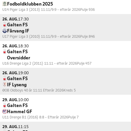
Fodboldklubben 2025
U14 Piger Liga 3 (2013) 11:11/9:9 - efterår 2026
Pulje 936
26. AUG.
17:30
Galten FS
Fårvang IF
U17 Piger Liga 3 (2010) 11:11/9:9 - efterår 2026
Pulje 846
26. AUG.
18:30
Galten FS
Oversidder
U16 Drenge Liga 2 (2011) 11:11 - efterår 2026
Pulje 457
26. AUG.
19:00
Galten FS
IF Lyseng
ØOB Oldboys 40 år 11:11 Efterår 2026
Kreds 5
29. AUG.
10:00
Galten FS
Hammel GF
U11 Drenge B1 (2016) 8:8 - Efterår 2026
Pulje 7
29. AUG.
11:15