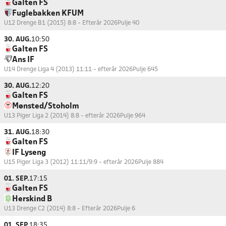
Galten FS
Fuglebakken KFUM
U12 Drenge B1 (2015) 8:8 - Efterår 2026
Pulje 40
30. AUG.
10:50
Galten FS
Ans IF
U14 Drenge Liga 4 (2013) 11:11 - efterår 2026
Pulje 645
30. AUG.
12:20
Galten FS
Mønsted/Stoholm
U13 Piger Liga 2 (2014) 8:8 - efterår 2026
Pulje 964
31. AUG.
18:30
Galten FS
IF Lyseng
U15 Piger Liga 3 (2012) 11:11/9:9 - efterår 2026
Pulje 884
01. SEP.
17:15
Galten FS
Herskind B
U13 Drenge C2 (2014) 8:8 - Efterår 2026
Pulje 6
01. SEP.
18:35