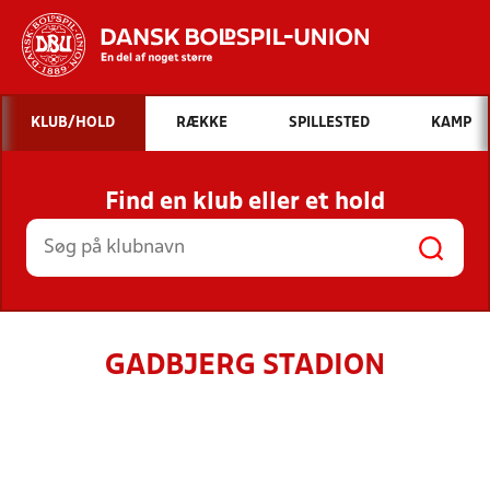
Hvad vil du søge efter?
KLUB/HOLD
RÆKKE
SPILLESTED
KAMP
INDHOLD OG NYHEDER
Find en klub eller et hold
STILLINGER, RESULTATER, KLUBBER OG
HOLD
GADBJERG STADION