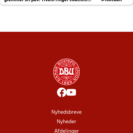
glemmer sit pas? Hvem ringer Joachim
#football
altid til efter kampe?
Nyhedsbreve
Nyheder
Afdelinger