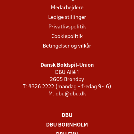
Medarbejdere
Ledige stillinger
Privatlivspolitik
Cookiepolitik
Betingelser og vilkår
Dansk Boldspil-Union
DBU Allé 1
2605 Brøndby
T: 4326 2222 (mandag - fredag 9-16)
M:
dbu@dbu.dk
DBU
DBU BORNHOLM