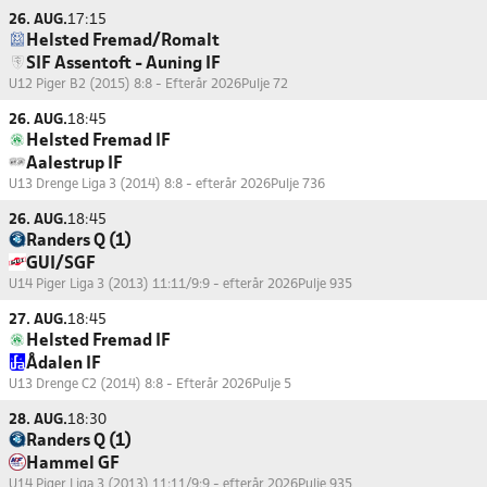
26. AUG.
17:15
Helsted Fremad/Romalt
SIF Assentoft - Auning IF
U12 Piger B2 (2015) 8:8 - Efterår 2026
Pulje 72
26. AUG.
18:45
Helsted Fremad IF
Aalestrup IF
U13 Drenge Liga 3 (2014) 8:8 - efterår 2026
Pulje 736
26. AUG.
18:45
Randers Q (1)
GUI/SGF
U14 Piger Liga 3 (2013) 11:11/9:9 - efterår 2026
Pulje 935
27. AUG.
18:45
Helsted Fremad IF
Ådalen IF
U13 Drenge C2 (2014) 8:8 - Efterår 2026
Pulje 5
28. AUG.
18:30
Randers Q (1)
Hammel GF
U14 Piger Liga 3 (2013) 11:11/9:9 - efterår 2026
Pulje 935