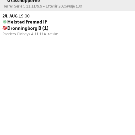
Grasshopperne
Herrer Serie 5 11:11/9:9 - Efterår 2026
Pulje 130
24. AUG.
19:00
Helsted Fremad IF
Dronningborg B (1)
Randers Oldboys A 11:11
A-række