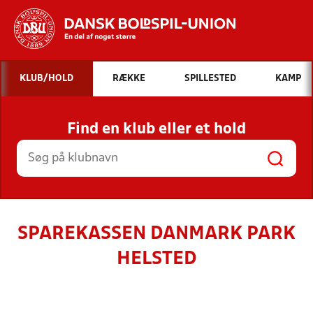
Hvad vil du søge efter?
KLUB/HOLD
RÆKKE
SPILLESTED
KAMP
INDHOLD OG NYHEDER
Find en klub eller et hold
STILLINGER, RESULTATER, KLUBBER OG
HOLD
SPAREKASSEN DANMARK PARK
HELSTED