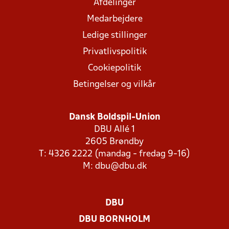
Afdelinger
Medarbejdere
Ledige stillinger
Privatlivspolitik
Cookiepolitik
Betingelser og vilkår
Dansk Boldspil-Union
DBU Allé 1
2605 Brøndby
T: 4326 2222 (mandag - fredag 9-16)
M:
dbu@dbu.dk
DBU
DBU BORNHOLM