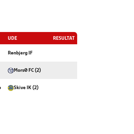
UDE
RESULTAT
Rønbjerg IF
MorsØ FC (2)
p
Skive IK (2)