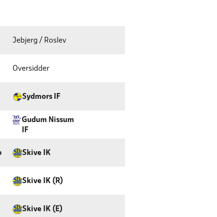
Jebjerg / Roslev
Oversidder
Sydmors IF
Gudum Nissum
IF
p
Skive IK
Skive IK (R)
Skive IK (E)