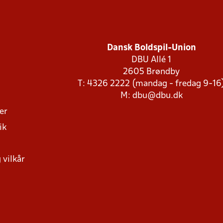
Dansk Boldspil-Union
DBU Allé 1
2605 Brøndby
T: 4326 2222 (mandag - fredag 9-16
M:
dbu@dbu.dk
ger
ik
 vilkår