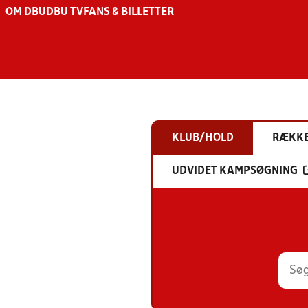
OM DBU
DBU TV
FANS & BILLETTER
KLUB/HOLD
RÆKK
UDVIDET KAMPSØGNING