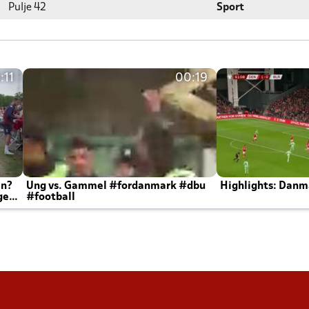
Pulje 42
Sport
:11
00:19
en?
Ung vs. Gammel #fordanmark #dbu
Highlights: Danma
ger
#football