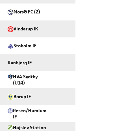
MorsØ FC (2)
Vinderup IK
Stoholm IF
Rønbjerg IF
HVA Sydthy
(U14)
Borup IF
Resen/Humlum
IF
Højslev Station