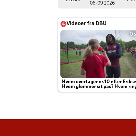
152087
14:45
06-09 2026
Videoer fra DBU
05
Hvem overtager nr.10 efter Eriks
Hvem glemmer sit pas? Hvem rin
Joachim altid til efter kampe?