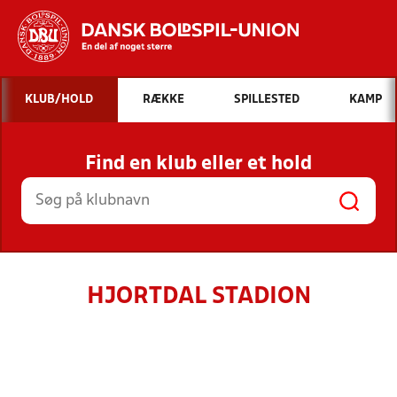
Hvad vil du søge efter?
KLUB/HOLD
RÆKKE
SPILLESTED
KAMP
INDHOLD OG NYHEDER
Find en klub eller et hold
STILLINGER, RESULTATER, KLUBBER OG
HOLD
HJORTDAL STADION