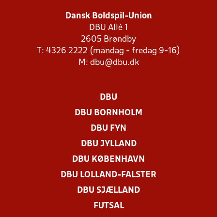
Dansk Boldspil-Union
DBU Allé 1
2605 Brøndby
T: 4326 2222 (mandag - fredag 9-16)
M:
dbu@dbu.dk
DBU
DBU BORNHOLM
DBU FYN
DBU JYLLAND
DBU KØBENHAVN
DBU LOLLAND-FALSTER
DBU SJÆLLAND
FUTSAL