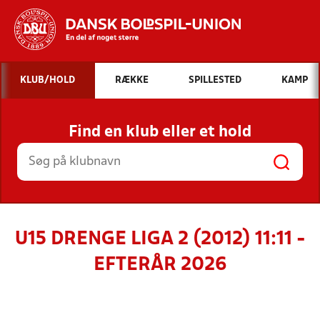
Hvad vil du søge efter?
KLUB/HOLD
RÆKKE
SPILLESTED
KAMP
INDHOLD OG NYHEDER
Find en klub eller et hold
STILLINGER, RESULTATER, KLUBBER OG
HOLD
U15 DRENGE LIGA 2 (2012) 11:11 -
EFTERÅR 2026