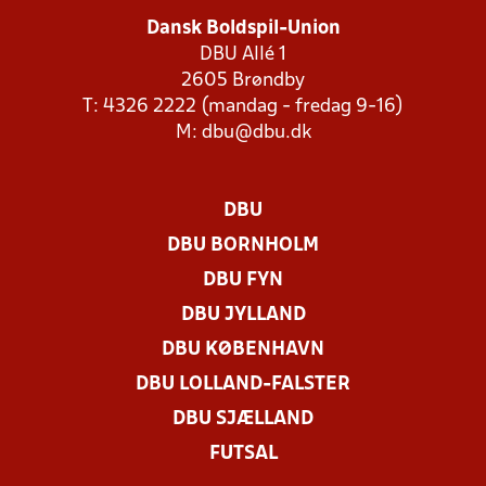
Dansk Boldspil-Union
DBU Allé 1
2605 Brøndby
T: 4326 2222 (mandag - fredag 9-16)
M:
dbu@dbu.dk
DBU
DBU BORNHOLM
DBU FYN
DBU JYLLAND
DBU KØBENHAVN
DBU LOLLAND-FALSTER
DBU SJÆLLAND
FUTSAL