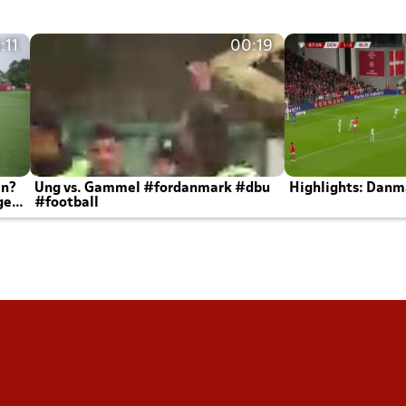
:11
00:19
en?
Ung vs. Gammel #fordanmark #dbu
Highlights: Danma
ger
#football