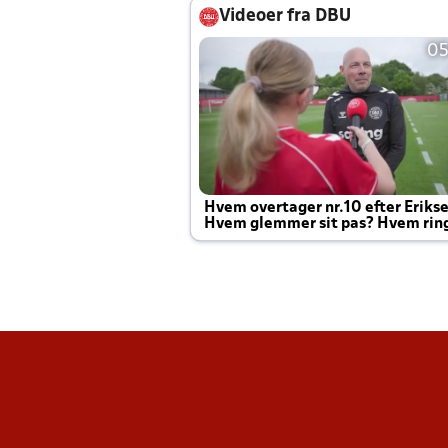
Videoer fra DBU
05
Hvem overtager nr.10 efter Eriks
Hvem glemmer sit pas? Hvem rin
Joachim altid til efter kampe?