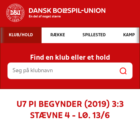
Hvad vil du søge efter?
KLUB/HOLD
RÆKKE
SPILLESTED
KAMP
INDHOLD OG NYHEDER
Find en klub eller et hold
STILLINGER, RESULTATER, KLUBBER OG
HOLD
U7 PI BEGYNDER (2019) 3:3
STÆVNE 4 - LØ. 13/6