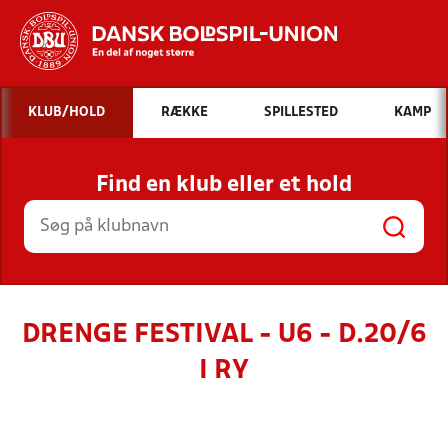
Hvad vil du søge efter?
KLUB/HOLD
RÆKKE
SPILLESTED
KAMP
INDHOLD OG NYHEDER
Find en klub eller et hold
STILLINGER, RESULTATER, KLUBBER OG
HOLD
DRENGE FESTIVAL - U6 - D.20/6
I RY