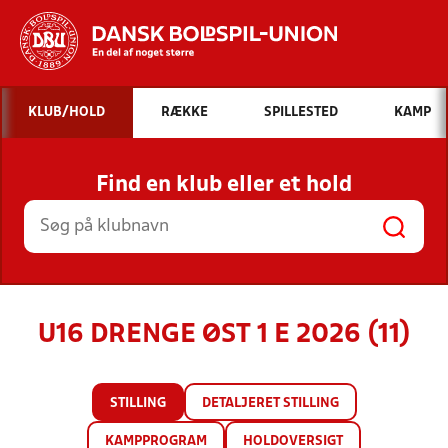
Hvad vil du søge efter?
KLUB/HOLD
RÆKKE
SPILLESTED
KAMP
INDHOLD OG NYHEDER
Find en klub eller et hold
STILLINGER, RESULTATER, KLUBBER OG
HOLD
U16 DRENGE ØST 1 E 2026 (11)
STILLING
DETALJERET STILLING
KAMPPROGRAM
HOLDOVERSIGT