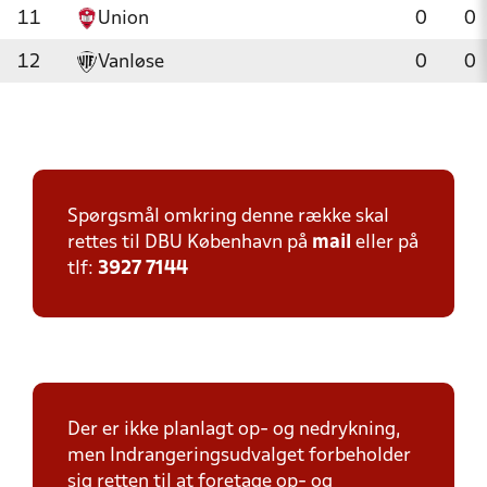
11
Union
0
0
12
Vanløse
0
0
Spørgsmål omkring denne række skal
rettes til DBU København på
mail
eller på
tlf:
3927 7144
Der er ikke planlagt op- og nedrykning,
men Indrangeringsudvalget forbeholder
sig retten til at foretage op- og