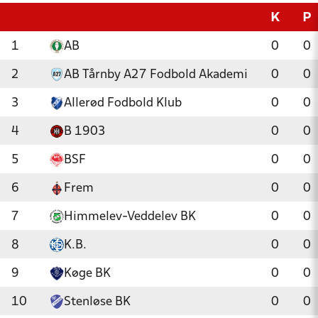
K
P
1
AB
0
0
2
AB Tårnby A27 Fodbold Akademi
0
0
3
Allerød Fodbold Klub
0
0
4
B 1903
0
0
5
BSF
0
0
6
Frem
0
0
7
Himmelev-Veddelev BK
0
0
8
K.B.
0
0
9
Køge BK
0
0
10
Stenløse BK
0
0