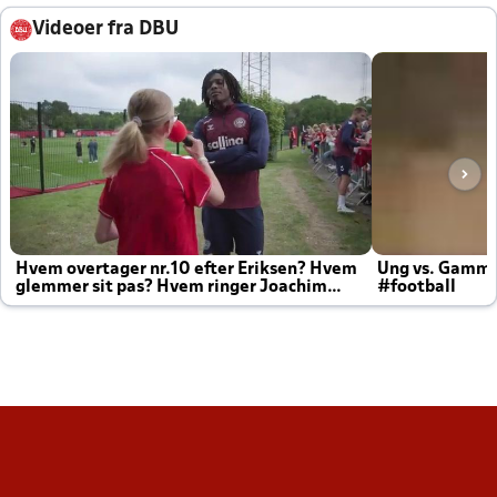
Videoer fra DBU
Hvem overtager nr.10 efter Eriksen? Hvem
Ung vs. Gamm
glemmer sit pas? Hvem ringer Joachim
#football
altid til efter kampe?