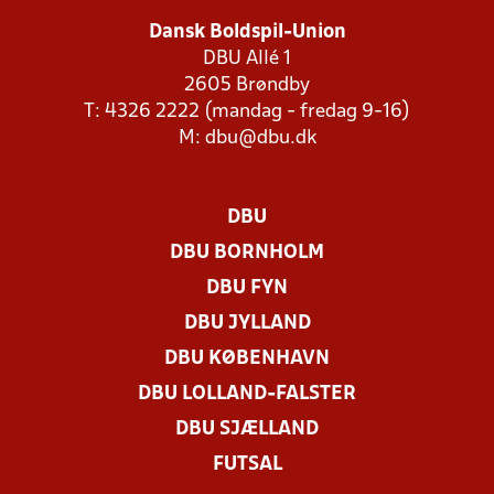
Dansk Boldspil-Union
DBU Allé 1
2605 Brøndby
T: 4326 2222 (mandag - fredag 9-16)
M:
dbu@dbu.dk
DBU
DBU BORNHOLM
DBU FYN
DBU JYLLAND
DBU KØBENHAVN
DBU LOLLAND-FALSTER
DBU SJÆLLAND
FUTSAL