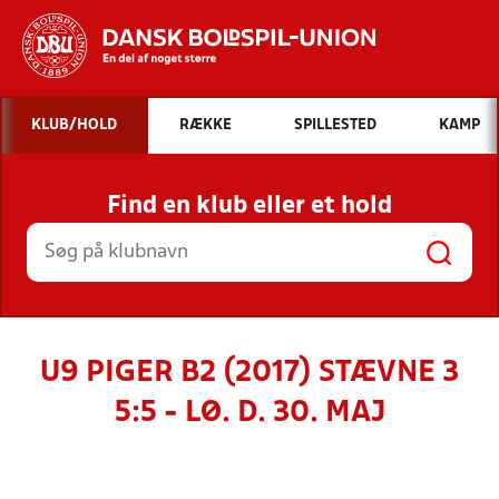
Hvad vil du søge efter?
KLUB/HOLD
RÆKKE
SPILLESTED
KAMP
INDHOLD OG NYHEDER
Find en klub eller et hold
STILLINGER, RESULTATER, KLUBBER OG
HOLD
U9 PIGER B2 (2017) STÆVNE 3
5:5 - LØ. D. 30. MAJ