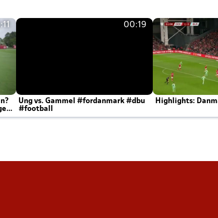
:11
00:19
en?
Ung vs. Gammel #fordanmark #dbu
Highlights: Danma
ger
#football