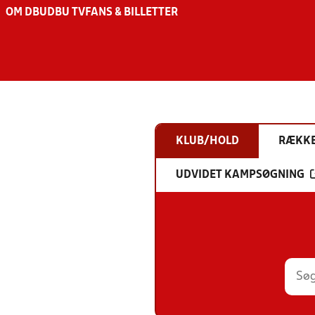
OM DBU
DBU TV
FANS & BILLETTER
KLUB/HOLD
RÆKK
UDVIDET KAMPSØGNING