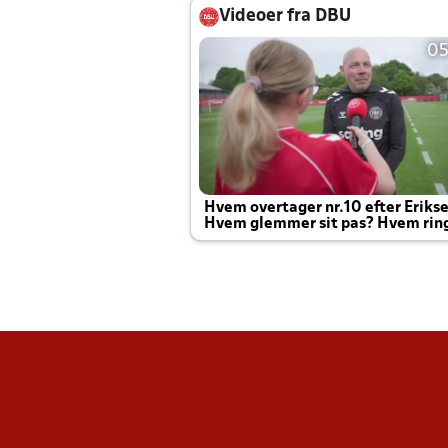
Videoer fra DBU
05
Hvem overtager nr.10 efter Eriks
Hvem glemmer sit pas? Hvem rin
Joachim altid til efter kampe?