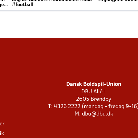
en?
Ung vs. Gammel #fordanmark #dbu
Highlights: Danma
ger
#football
Dansk Boldspil-Union
DBU Allé 1
2605 Brøndby
T: 4326 2222 (mandag - fredag 9-16
M:
dbu@dbu.dk
ger
ik