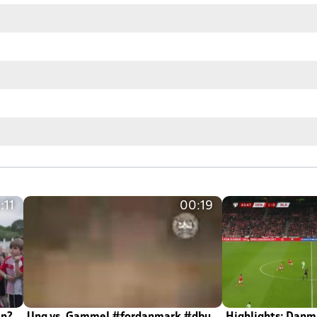
:11
00:19