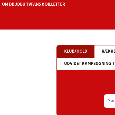
OM DBU
DBU TV
FANS & BILLETTER
KLUB/HOLD
RÆKK
UDVIDET KAMPSØGNING