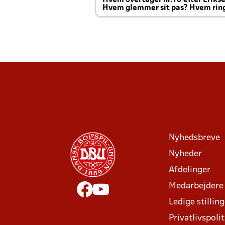
Hvem overtager nr.10 efter Eriks
Hvem glemmer sit pas? Hvem rin
Joachim altid til efter kampe?
Nyhedsbreve
Nyheder
Afdelinger
Medarbejdere
Ledige stillin
Privatlivspolit