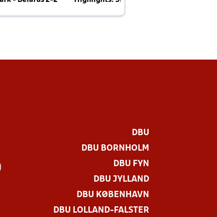
rk - Belarus 2-2
Highlights: Skotland - Danmark 4-2
J
E
DBU
DBU BORNHOLM
DBU FYN
)
DBU JYLLAND
DBU KØBENHAVN
DBU LOLLAND-FALSTER