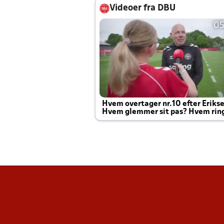
Videoer fra DBU
05
Hvem overtager nr.10 efter Eriks
Hvem glemmer sit pas? Hvem rin
Joachim altid til efter kampe?