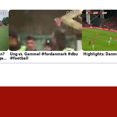
:11
00:19
en?
Ung vs. Gammel #fordanmark #dbu
Highlights: Danma
ger
#football