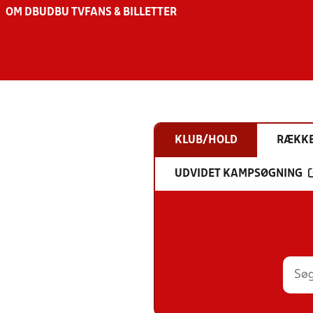
OM DBU
DBU TV
FANS & BILLETTER
KLUB/HOLD
RÆKK
UDVIDET KAMPSØGNING