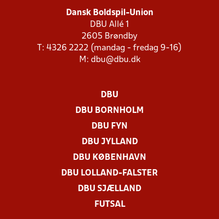
Dansk Boldspil-Union
DBU Allé 1
2605 Brøndby
T: 4326 2222 (mandag - fredag 9-16)
M:
dbu@dbu.dk
DBU
DBU BORNHOLM
DBU FYN
DBU JYLLAND
DBU KØBENHAVN
DBU LOLLAND-FALSTER
DBU SJÆLLAND
FUTSAL