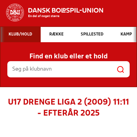
Hvad vil du søge efter?
KLUB/HOLD
RÆKKE
SPILLESTED
KAMP
INDHOLD OG NYHEDER
Find en klub eller et hold
STILLINGER, RESULTATER, KLUBBER OG
HOLD
U17 DRENGE LIGA 2 (2009) 11:11
- EFTERÅR 2025