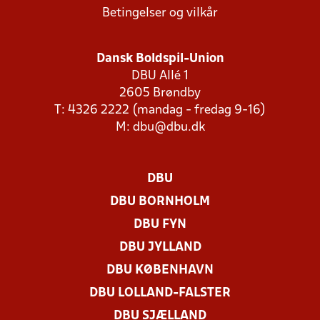
Betingelser og vilkår
Dansk Boldspil-Union
DBU Allé 1
2605 Brøndby
T: 4326 2222 (mandag - fredag 9-16)
M:
dbu@dbu.dk
DBU
DBU BORNHOLM
DBU FYN
DBU JYLLAND
DBU KØBENHAVN
DBU LOLLAND-FALSTER
DBU SJÆLLAND