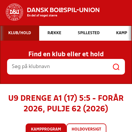
Hvad vil du søge efter?
KLUB/HOLD
RÆKKE
SPILLESTED
KAMP
INDHOLD OG NYHEDER
Find en klub eller et hold
STILLINGER, RESULTATER, KLUBBER OG
HOLD
U9 DRENGE A1 (17) 5:5 - FORÅR
2026, PULJE 62 (2026)
KAMPPROGRAM
HOLDOVERSIGT