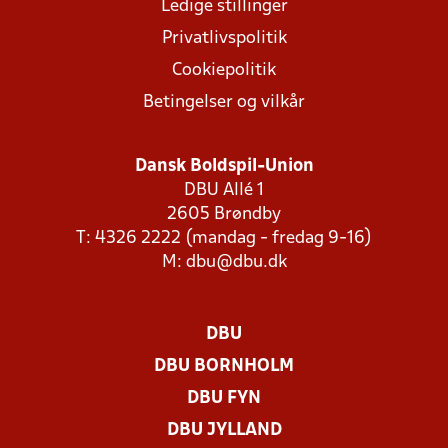
Ledige stillinger
Privatlivspolitik
Cookiepolitik
Betingelser og vilkår
Dansk Boldspil-Union
DBU Allé 1
2605 Brøndby
T: 4326 2222 (mandag - fredag 9-16)
M:
dbu@dbu.dk
DBU
DBU BORNHOLM
DBU FYN
DBU JYLLAND