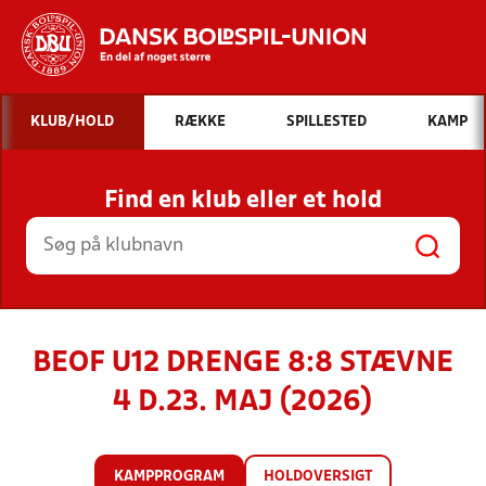
Hvad vil du søge efter?
KLUB/HOLD
RÆKKE
SPILLESTED
KAMP
INDHOLD OG NYHEDER
Find en klub eller et hold
STILLINGER, RESULTATER, KLUBBER OG
HOLD
BEOF U12 DRENGE 8:8 STÆVNE
4 D.23. MAJ (2026)
KAMPPROGRAM
HOLDOVERSIGT