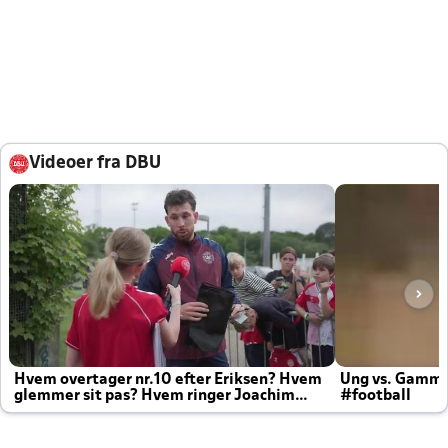
Videoer fra DBU
Hvem overtager nr.10 efter Eriksen? Hvem
Ung vs. Gamm
glemmer sit pas? Hvem ringer Joachim
#football
altid til efter kampe?