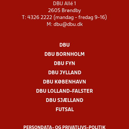
DBU Allé 1
2605 Brøndby
T: 4326 2222 (mandag - fredag 9-16)
M:
dbu@dbu.dk
DBU
DBU BORNHOLM
DBU FYN
DBU JYLLAND
DBU KØBENHAVN
DBU LOLLAND-FALSTER
DBU SJÆLLAND
FUTSAL
PERSONDATA- OG PRIVATLIVS-POLITIK