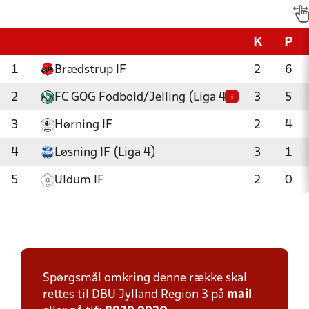
K
P
1
Brædstrup IF
2
6
2
FC GOG Fodbold/Jelling (Liga 4)
3
5
i
3
Hørning IF
2
4
4
Løsning IF (Liga 4)
3
1
5
Uldum IF
2
0
Spørgsmål omkring denne række skal
rettes til DBU Jylland Region 3 på
mail