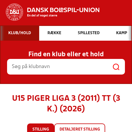
Hvad vil du søge efter?
KLUB/HOLD
RÆKKE
SPILLESTED
KAMP
INDHOLD OG NYHEDER
Find en klub eller et hold
STILLINGER, RESULTATER, KLUBBER OG
HOLD
U15 PIGER LIGA 3 (2011) TT (3
K.) (2026)
STILLING
DETALJERET STILLING