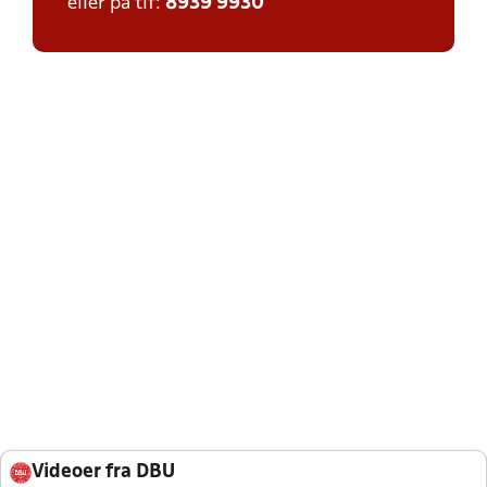
eller på tlf:
8939 9930
Videoer fra DBU