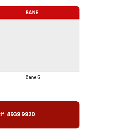
BANE
Bane 6
tlf:
8939 9920