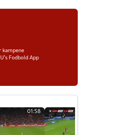
or kampene
BU's Fodbold App
01:58
01:58