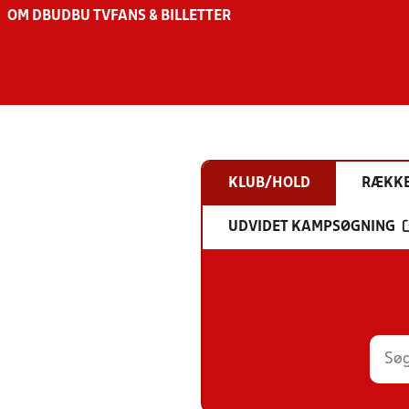
OM DBU
DBU TV
FANS & BILLETTER
KLUB/HOLD
RÆKK
UDVIDET KAMPSØGNING