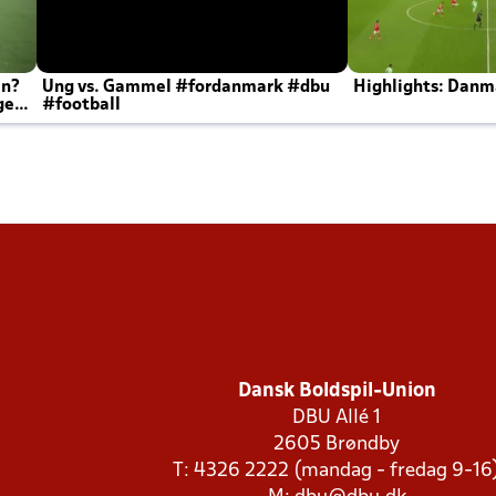
en?
Ung vs. Gammel #fordanmark #dbu
Highlights: Danma
ger
#football
Dansk Boldspil-Union
DBU Allé 1
2605 Brøndby
T: 4326 2222 (mandag - fredag 9-16