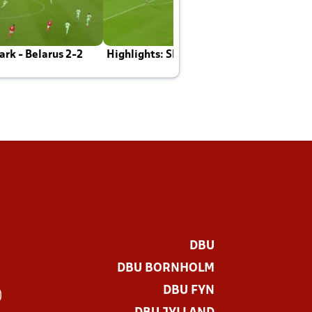
rk - Belarus 2-2
Highlights: Skotland - Danmark 4-2
J
E
DBU
DBU BORNHOLM
DBU FYN
)