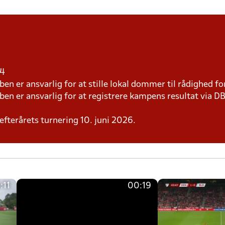
 4
n er ansvarlig for at stille lokal dommer til rådighed f
n er ansvarlig for at registrere kampens resultat via D
l efterårets turnering 10. juni 2026.
:11
00:19