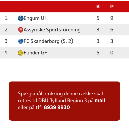
K
P
1
Engum UI
5
9
2
Assyriske Sportsforening
3
6
3
FC Skanderborg (S. 2)
3
3
4
Funder GF
5
0
Spørgsmål omkring denne række skal
rettes til DBU Jylland Region 3 på
mail
eller på tlf:
8939 9930