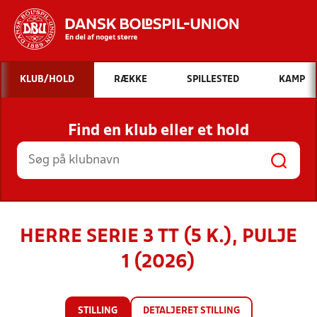
Hvad vil du søge efter?
KLUB/HOLD
RÆKKE
SPILLESTED
KAMP
INDHOLD OG NYHEDER
Find en klub eller et hold
STILLINGER, RESULTATER, KLUBBER OG
HOLD
HERRE SERIE 3 TT (5 K.), PULJE
1 (2026)
STILLING
DETALJERET STILLING