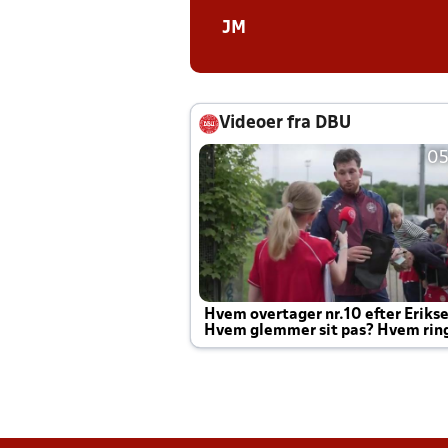
JM
Videoer fra DBU
05
Hvem overtager nr.10 efter Eriks
Hvem glemmer sit pas? Hvem rin
Joachim altid til efter kampe?