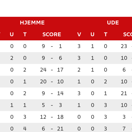
HJEMME
UDE
V
U
T
SCORE
V
U
T
SC
0
0
9
-
1
3
1
0
23
2
0
9
-
6
3
1
0
10
0
2
24
-
17
2
1
0
6
0
1
20
-
10
1
0
2
10
0
2
9
-
14
3
0
1
21
1
1
5
-
3
1
0
3
10
0
3
12
-
18
0
0
3
3
0
4
6
-
21
0
0
3
7