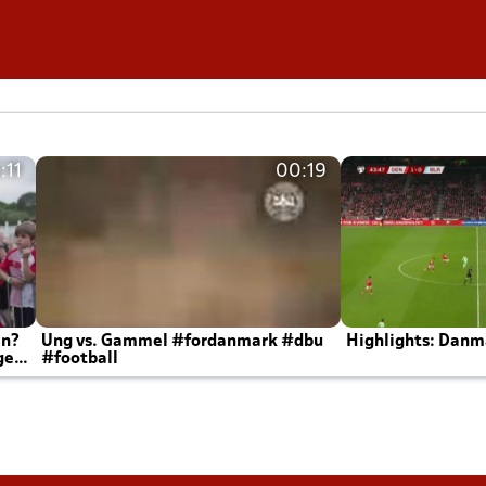
:11
00:19
en?
Ung vs. Gammel #fordanmark #dbu
Highlights: Danma
ger
#football