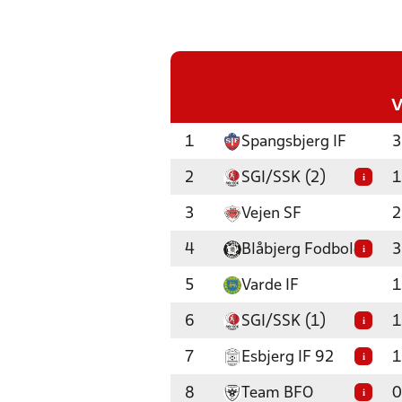
1
Spangsbjerg IF
3
2
SGI/SSK (2)
1
i
3
Vejen SF
2
4
Blåbjerg Fodbold
3
i
5
Varde IF
1
6
SGI/SSK (1)
1
i
7
Esbjerg IF 92
1
i
8
Team BFO
0
i