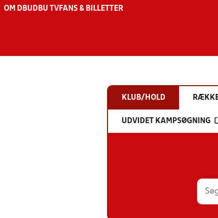
OM DBU
DBU TV
FANS & BILLETTER
KLUB/HOLD
RÆKK
UDVIDET KAMPSØGNING