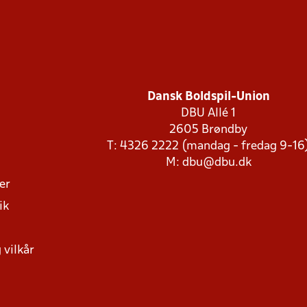
Dansk Boldspil-Union
DBU Allé 1
2605 Brøndby
T: 4326 2222 (mandag - fredag 9-16
M:
dbu@dbu.dk
ger
ik
 vilkår