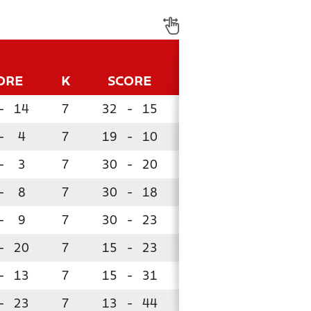
ORE
K
SCORE
P
-
14
7
32
-
15
19
-
4
7
19
-
10
15
-
3
7
30
-
20
13
-
8
7
30
-
18
12
-
9
7
30
-
23
12
-
20
7
15
-
23
7
-
13
7
15
-
31
3
!
-
23
7
13
-
44
0