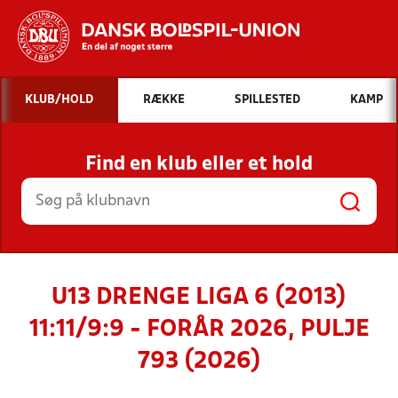
Hvad vil du søge efter?
KLUB/HOLD
RÆKKE
SPILLESTED
KAMP
INDHOLD OG NYHEDER
Find en klub eller et hold
STILLINGER, RESULTATER, KLUBBER OG
HOLD
U13 DRENGE LIGA 6 (2013)
11:11/9:9 - FORÅR 2026, PULJE
793 (2026)