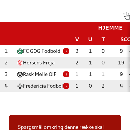
HJEMME
V
U
T
SC
1
FC GOG Fodbold
2
1
0
9
i
2
Horsens Freja
2
1
0
19
3
Rask Mølle OIF
1
1
1
9
i
4
Fredericia Fodbold
1
0
2
4
i
Spørgsmål omkring denne række skal