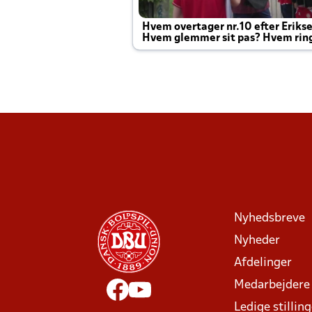
Hvem overtager nr.10 efter Eriks
Hvem glemmer sit pas? Hvem rin
Joachim altid til efter kampe?
Nyhedsbreve
Nyheder
Afdelinger
Medarbejdere
Ledige stillin