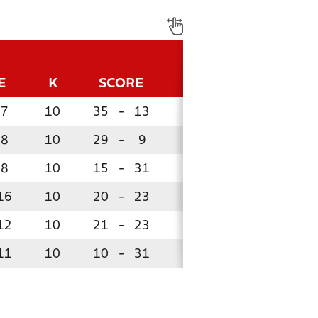
E
K
SCORE
P
7
10
35
-
13
26
8
10
29
-
9
23
8
10
15
-
31
10
16
10
20
-
23
10
!
12
10
21
-
23
9
11
10
10
-
31
5
!