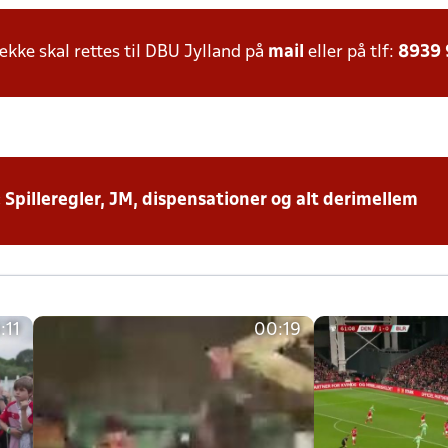
ke skal rettes til DBU Jylland på
mail
eller på tlf:
8939
: Spilleregler, JM, dispensationer og alt derimellem
:11
00:19