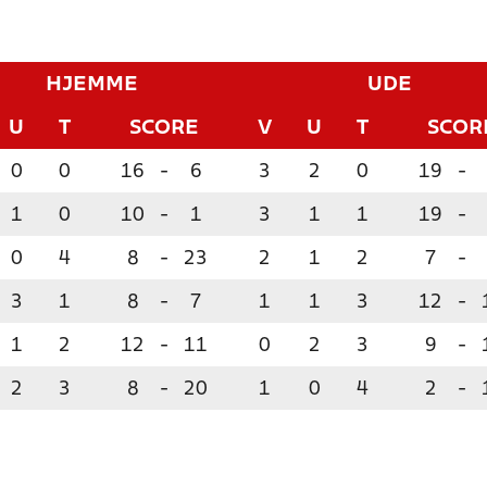
HJEMME
UDE
U
T
SCORE
V
U
T
SCOR
0
0
16
-
6
3
2
0
19
-
1
0
10
-
1
3
1
1
19
-
0
4
8
-
23
2
1
2
7
-
3
1
8
-
7
1
1
3
12
-
1
2
12
-
11
0
2
3
9
-
2
3
8
-
20
1
0
4
2
-