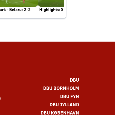
rk - Belarus 2-2
Highlights: Skotland - Danmark 4-2
J
E
DBU
DBU BORNHOLM
DBU FYN
)
DBU JYLLAND
DBU KØBENHAVN