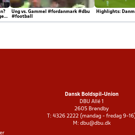
en?
Ung vs. Gammel #fordanmark #dbu
Highlights: Danma
ger
#football
Dansk Boldspil-Union
DBU Allé 1
2605 Brøndby
T: 4326 2222 (mandag - fredag 9-16
M:
dbu@dbu.dk
ger