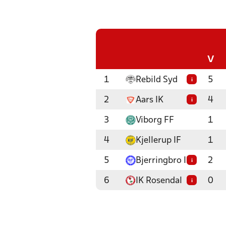
V
1
Rebild Syd
5
i
2
Aars IK
4
i
3
Viborg FF
1
4
Kjellerup IF
1
5
Bjerringbro IF
2
i
6
IK Rosendal
0
i