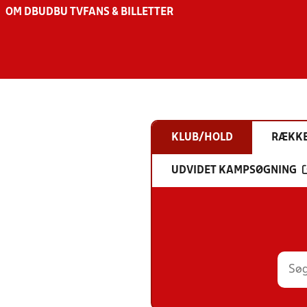
OM DBU
DBU TV
FANS & BILLETTER
KLUB/HOLD
RÆKK
UDVIDET KAMPSØGNING