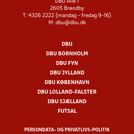
DBU Allé 1
2605 Brøndby
T: 4326 2222 (mandag - fredag 9-16)
M:
dbu@dbu.dk
DBU
DBU BORNHOLM
DBU FYN
DBU JYLLAND
DBU KØBENHAVN
DBU LOLLAND-FALSTER
DBU SJÆLLAND
FUTSAL
PERSONDATA- OG PRIVATLIVS-POLITIK