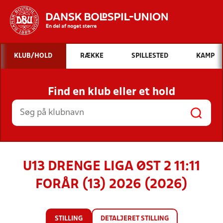
Hvad vil du søge efter?
KLUB/HOLD
RÆKKE
SPILLESTED
KAMP
INDHOLD OG NYHEDER
Find en klub eller et hold
STILLINGER, RESULTATER, KLUBBER OG
HOLD
U13 DRENGE LIGA ØST 2 11:11
FORÅR (13) 2026 (2026)
STILLING
DETALJERET STILLING