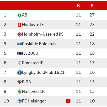
K
P
1
AB
11
27
2
Hvidovre IF
11
23
3
Hørsholm-Usserød IK
11
22
4
Roskilde Boldklub
11
18
5
FA 2000
11
18
6
Ringsted IF
11
17
7
Lyngby Boldklub 1921
11
16
8
B.93
11
15
9
Næstved I.F.
11
12
10
FC Helsingør
11
10
i