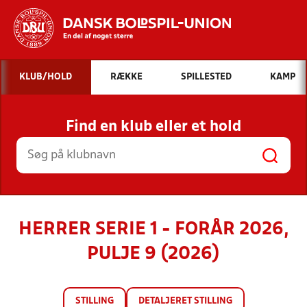
Hvad vil du søge efter?
KLUB/HOLD
RÆKKE
SPILLESTED
KAMP
INDHOLD OG NYHEDER
Find en klub eller et hold
STILLINGER, RESULTATER, KLUBBER OG
HOLD
HERRER SERIE 1 - FORÅR 2026,
PULJE 9 (2026)
STILLING
DETALJERET STILLING