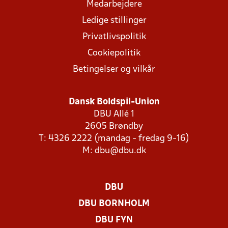
Medarbejdere
Ledige stillinger
Privatlivspolitik
Cookiepolitik
Betingelser og vilkår
Dansk Boldspil-Union
DBU Allé 1
2605 Brøndby
T: 4326 2222 (mandag - fredag 9-16)
M:
dbu@dbu.dk
DBU
DBU BORNHOLM
DBU FYN