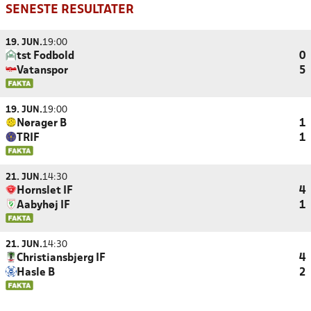
SENESTE RESULTATER
19. JUN.
19:00
tst Fodbold
0
Vatanspor
5
19. JUN.
19:00
Nørager B
1
TRIF
1
21. JUN.
14:30
Hornslet IF
4
Aabyhøj IF
1
21. JUN.
14:30
Christiansbjerg IF
4
Hasle B
2