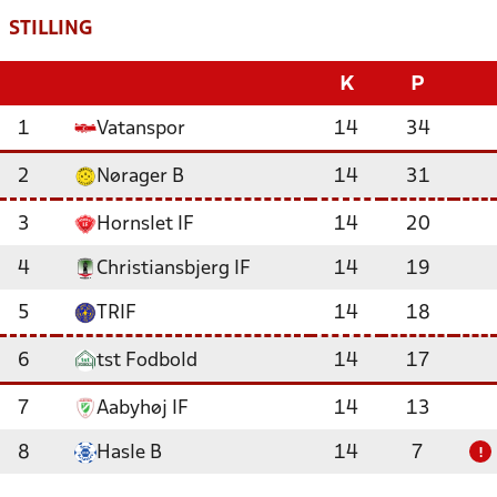
STILLING
K
P
1
Vatanspor
14
34
2
Nørager B
14
31
3
Hornslet IF
14
20
4
Christiansbjerg IF
14
19
5
TRIF
14
18
6
tst Fodbold
14
17
7
Aabyhøj IF
14
13
8
Hasle B
14
7
!