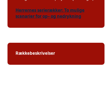
Herrernes serierækker: To mulige
scenarier for op- og nedrykning
Rækkebeskrivelser