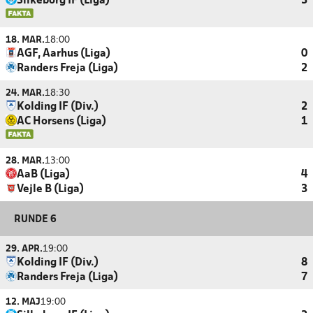
Silkeborg IF (Liga)
3
18. MAR.
18:00
AGF, Aarhus (Liga)
0
Randers Freja (Liga)
2
24. MAR.
18:30
Kolding IF (Div.)
2
AC Horsens (Liga)
1
28. MAR.
13:00
AaB (Liga)
4
Vejle B (Liga)
3
RUNDE 6
29. APR.
19:00
Kolding IF (Div.)
8
Randers Freja (Liga)
7
12. MAJ
19:00