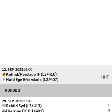
12. SEP. 2025
18:00
Kolind/Perstrup IF (L3/416)
HHT
Hald Ege Efterskole (L2/407)
RUNDE 2
24. SEP. 2025
17:45
Rebild Syd (L3/413)
1
Hjørring FK (L1/401)
7