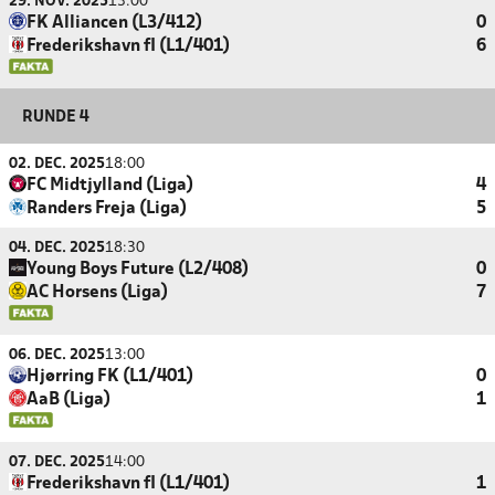
29. NOV. 2025
13:00
FK Alliancen (L3/412)
0
Frederikshavn fI (L1/401)
6
RUNDE 4
02. DEC. 2025
18:00
FC Midtjylland (Liga)
4
Randers Freja (Liga)
5
04. DEC. 2025
18:30
Young Boys Future (L2/408)
0
AC Horsens (Liga)
7
06. DEC. 2025
13:00
Hjørring FK (L1/401)
0
AaB (Liga)
1
07. DEC. 2025
14:00
Frederikshavn fI (L1/401)
1