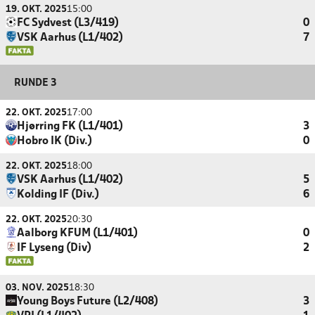
19. OKT. 2025
15:00
FC Sydvest (L3/419)
0
VSK Aarhus (L1/402)
7
RUNDE 3
22. OKT. 2025
17:00
Hjørring FK (L1/401)
3
Hobro IK (Div.)
0
22. OKT. 2025
18:00
VSK Aarhus (L1/402)
5
Kolding IF (Div.)
6
22. OKT. 2025
20:30
Aalborg KFUM (L1/401)
0
IF Lyseng (Div)
2
03. NOV. 2025
18:30
Young Boys Future (L2/408)
3