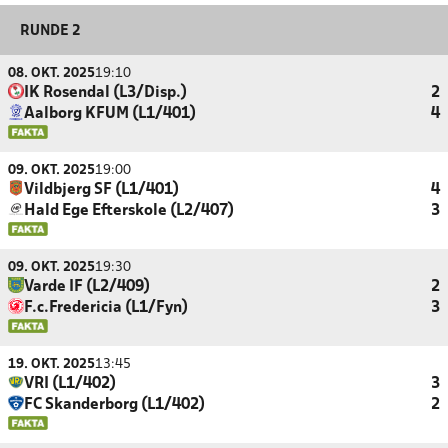
RUNDE 2
08. OKT. 2025
19:10
IK Rosendal (L3/Disp.)
2
Aalborg KFUM (L1/401)
4
09. OKT. 2025
19:00
Vildbjerg SF (L1/401)
4
Hald Ege Efterskole (L2/407)
3
09. OKT. 2025
19:30
Varde IF (L2/409)
2
F.c.Fredericia (L1/Fyn)
3
19. OKT. 2025
13:45
VRI (L1/402)
3
FC Skanderborg (L1/402)
2