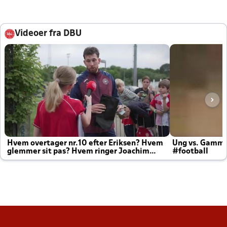
Videoer fra DBU
Hvem overtager nr.10 efter Eriksen? Hvem
Ung vs. Gamm
glemmer sit pas? Hvem ringer Joachim
#football
altid til efter kampe?