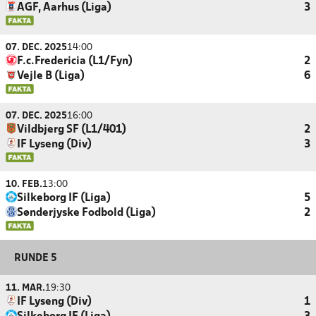
AGF, Aarhus (Liga)
3
07. DEC. 2025
14:00
F.c.Fredericia (L1/Fyn)
2
Vejle B (Liga)
6
07. DEC. 2025
16:00
Vildbjerg SF (L1/401)
2
IF Lyseng (Div)
3
10. FEB.
13:00
Silkeborg IF (Liga)
5
Sønderjyske Fodbold (Liga)
2
RUNDE 5
11. MAR.
19:30
IF Lyseng (Div)
1