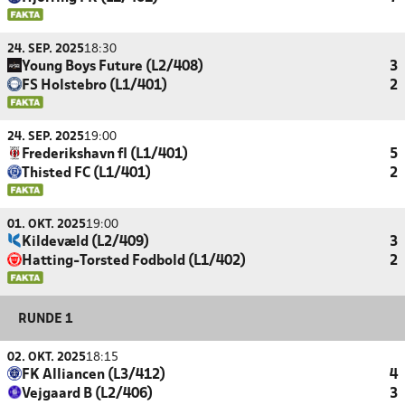
24. SEP. 2025
18:30
Young Boys Future (L2/408)
3
FS Holstebro (L1/401)
2
24. SEP. 2025
19:00
Frederikshavn fI (L1/401)
5
Thisted FC (L1/401)
2
01. OKT. 2025
19:00
Kildevæld (L2/409)
3
Hatting-Torsted Fodbold (L1/402)
2
RUNDE 1
02. OKT. 2025
18:15
FK Alliancen (L3/412)
4
Vejgaard B (L2/406)
3