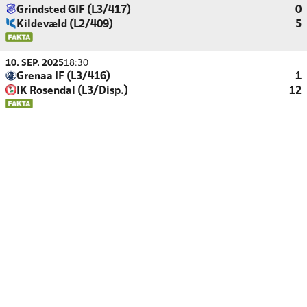
Grindsted GIF (L3/417)
0
Kildevæld (L2/409)
5
10. SEP. 2025
18:30
Grenaa IF (L3/416)
1
IK Rosendal (L3/Disp.)
12