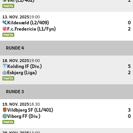
VRI (L1/402)
1
13. NOV. 2025
19:00
Kildevæld (L2/409)
0
F.c.Fredericia (L1/Fyn)
2
RUNDE 4
18. NOV. 2025
19:00
Kolding IF (Div.)
5
Esbjerg (Liga)
2
RUNDE 3
19. NOV. 2025
18:30
Vildbjerg SF (L1/401)
3
Viborg FF (Div.)
0