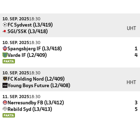
10. SEP. 2025
18:30
FC Sydvest (L3/419)
UHT
SGI/SSK (L3/418)
10. SEP. 2025
18:30
Spangsbjerg IF (L3/418)
1
Varde IF (L2/409)
4
10. SEP. 2025
18:30
FC Kolding Nord (L2/409)
HHT
Young Boys Future (L2/408)
11. SEP. 2025
18:30
Nørresundby FB (L3/412)
3
Rebild Syd (L3/413)
5