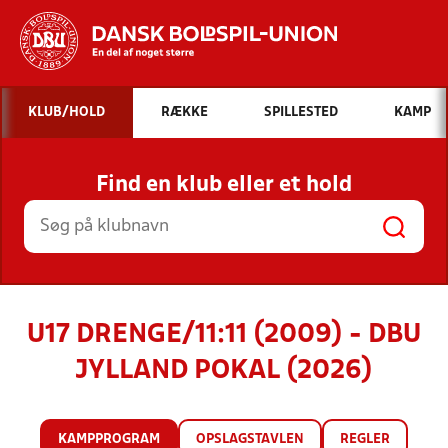
Hvad vil du søge efter?
KLUB/HOLD
RÆKKE
SPILLESTED
KAMP
INDHOLD OG NYHEDER
Find en klub eller et hold
STILLINGER, RESULTATER, KLUBBER OG
HOLD
U17 DRENGE/11:11 (2009) - DBU
JYLLAND POKAL (2026)
KAMPPROGRAM
OPSLAGSTAVLEN
REGLER