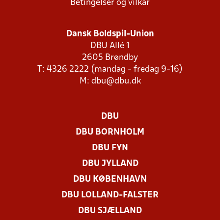
Betingelser og vilkår
Dansk Boldspil-Union
DBU Allé 1
2605 Brøndby
T: 4326 2222 (mandag - fredag 9-16)
M:
dbu@dbu.dk
DBU
DBU BORNHOLM
DBU FYN
DBU JYLLAND
DBU KØBENHAVN
DBU LOLLAND-FALSTER
DBU SJÆLLAND