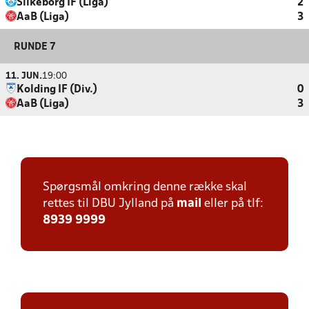
Silkeborg IF (Liga)
2
AaB (Liga)
3
RUNDE 7
11. JUN.
19:00
Kolding IF (Div.)
0
AaB (Liga)
3
Spørgsmål omkring denne række skal
rettes til DBU Jylland på
mail
eller på tlf:
8939 9999