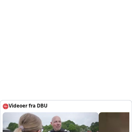
Videoer fra DBU