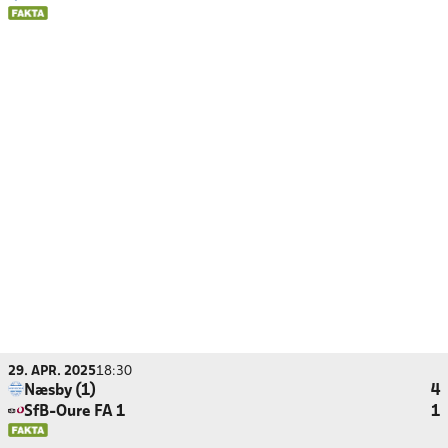
29. APR. 2025
18:30
Næsby (1)
4
SfB-Oure FA 1
1