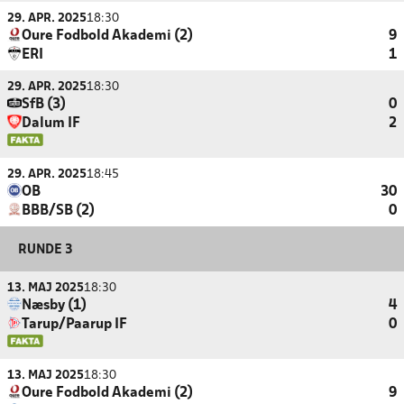
29. APR. 2025
18:30
Oure Fodbold Akademi (2)
9
ERI
1
29. APR. 2025
18:30
SfB (3)
0
Dalum IF
2
29. APR. 2025
18:45
OB
30
BBB/SB (2)
0
RUNDE 3
13. MAJ 2025
18:30
Næsby (1)
4
Tarup/Paarup IF
0
13. MAJ 2025
18:30
Oure Fodbold Akademi (2)
9