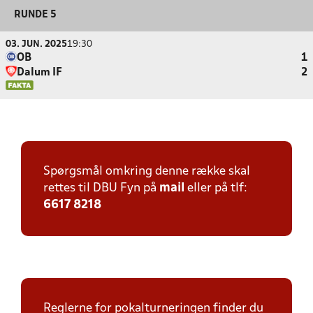
RUNDE 5
03. JUN. 2025
19:30
OB
1
Dalum IF
2
Spørgsmål omkring denne række skal
rettes til DBU Fyn på
mail
eller på tlf:
6617 8218
Reglerne for pokalturneringen finder du