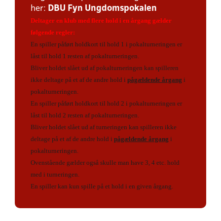
her:
DBU Fyn Ungdomspokalen
Deltager en klub med flere hold i en årgang gælder
følgende regler:
En spiller påført holdkort til hold 1 i pokalturneringen er
låst til hold 1 resten af pokalturneringen.
Bliver holdet slået ud af pokalturneringen kan spilleren
ikke deltage på et af de andre hold i
pågældende årgang
i
pokalturneringen.
En spiller påført holdkort til hold 2 i pokalturneringen er
låst til hold 2 resten af pokalturneringen.
Bliver holdet slået ud af turneringen kan spilleren ikke
deltage på et af de andre hold i
pågældende årgang
i
pokalturneringen.
Ovenstående gælder også skulle man have 3, 4 etc. hold
med i turneringen.
En spiller kan kun spille på et hold i en given årgang.