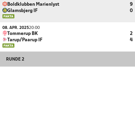
Boldklubben Marienlyst
9
Glamsbjerg IF
0
08. APR. 2025
20:00
Tommerup BK
2
Tarup/Paarup IF
4
RUNDE 2