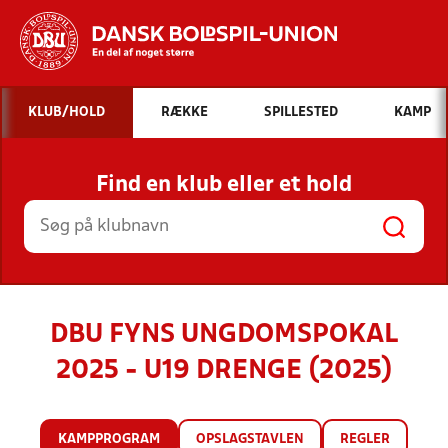
Hvad vil du søge efter?
KLUB/HOLD
RÆKKE
SPILLESTED
KAMP
INDHOLD OG NYHEDER
Find en klub eller et hold
STILLINGER, RESULTATER, KLUBBER OG
HOLD
DBU FYNS UNGDOMSPOKAL
2025 - U19 DRENGE (2025)
KAMPPROGRAM
OPSLAGSTAVLEN
REGLER