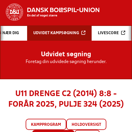
Hvad vil du søge efter?
B NÆR DIG
UDVIDET KAMPSØGNING
LIVESCORE
INDHOLD OG NYHEDER
Udvidet søgning
STILLINGER, RESULTATER, KLUBBER OG
HOLD
Foretag din udvidede søgning herunder.
U11 DRENGE C2 (2014) 8:8 -
FORÅR 2025, PULJE 324 (2025)
KAMPPROGRAM
HOLDOVERSIGT