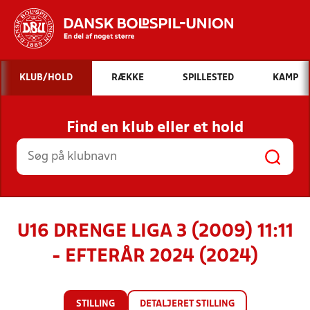
Hvad vil du søge efter?
KLUB/HOLD
RÆKKE
SPILLESTED
KAMP
INDHOLD OG NYHEDER
Find en klub eller et hold
STILLINGER, RESULTATER, KLUBBER OG
HOLD
U16 DRENGE LIGA 3 (2009) 11:11
- EFTERÅR 2024 (2024)
STILLING
DETALJERET STILLING