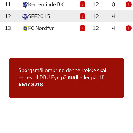
11
Kerteminde BK
12
8
i
!
12
SFF2015
12
4
i
13
FC Nordfyn
12
4
i
!
Spørgsmål omkring denne række skal
rettes til DBU Fyn på
mail
eller på tlf:
6617 8218