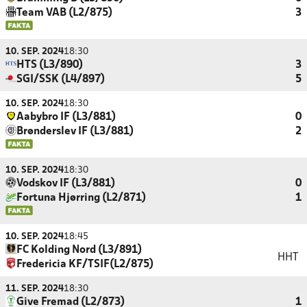
Team VAB (L2/875)
3
10. SEP. 2024
18:30
HTS (L3/890)
3
SGI/SSK (L4/897)
5
10. SEP. 2024
18:30
Aabybro IF (L3/881)
0
Brønderslev IF (L3/881)
2
10. SEP. 2024
18:30
Vodskov IF (L3/881)
0
Fortuna Hjørring (L2/871)
1
10. SEP. 2024
18:45
FC Kolding Nord (L3/891)
HHT
Fredericia KF/TSIF(L2/875)
11. SEP. 2024
18:30
Give Fremad (L2/873)
1