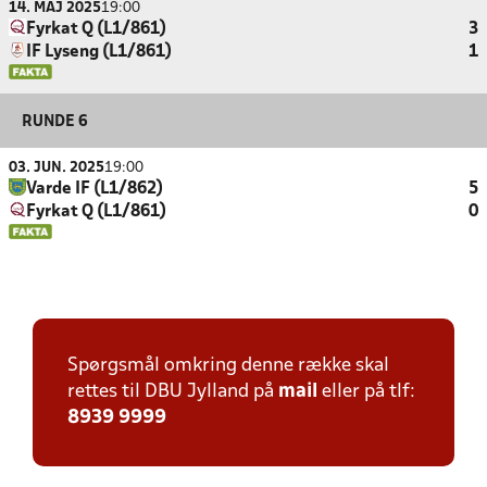
14. MAJ 2025
19:00
Fyrkat Q (L1/861)
3
IF Lyseng (L1/861)
1
RUNDE 6
03. JUN. 2025
19:00
Varde IF (L1/862)
5
Fyrkat Q (L1/861)
0
Spørgsmål omkring denne række skal
rettes til DBU Jylland på
mail
eller på tlf:
8939 9999