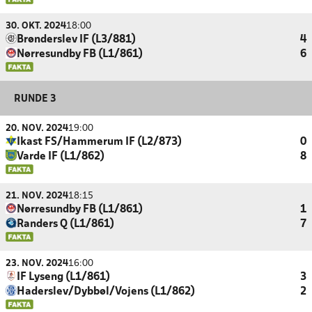
30. OKT. 2024
18:00
Brønderslev IF (L3/881)
4
Nørresundby FB (L1/861)
6
RUNDE 3
20. NOV. 2024
19:00
Ikast FS/Hammerum IF (L2/873)
0
Varde IF (L1/862)
8
21. NOV. 2024
18:15
Nørresundby FB (L1/861)
1
Randers Q (L1/861)
7
23. NOV. 2024
16:00
IF Lyseng (L1/861)
3
Haderslev/Dybbøl/Vojens (L1/862)
2