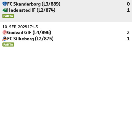
FC Skanderborg (L3/889)
0
Hedensted IF (L2/874)
1
10. SEP. 2024
17:45
Gødvad GIF (L4/896)
2
FC Silkeborg (L2/875)
1