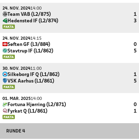
24. NOV. 2024
14:00
Team VAB (L2/875)
1
Hedensted IF (L2/874)
3
24. NOV. 2024
14:15
Søften GF (L3/884)
0
Stavtrup IF (L1/862)
5
30. NOV. 2024
11:00
Silkeborg IF Q (L1/862)
1
VSK Aarhus (L1/861)
5
01. MAR. 2025
14:00
Fortuna Hjørring (L2/871)
0
Fyrkat Q (L1/861)
1
RUNDE 4