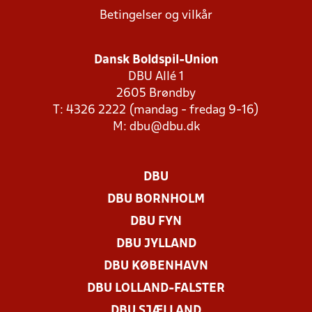
Betingelser og vilkår
Dansk Boldspil-Union
DBU Allé 1
2605 Brøndby
T: 4326 2222 (mandag - fredag 9-16)
M:
dbu@dbu.dk
DBU
DBU BORNHOLM
DBU FYN
DBU JYLLAND
DBU KØBENHAVN
DBU LOLLAND-FALSTER
DBU SJÆLLAND