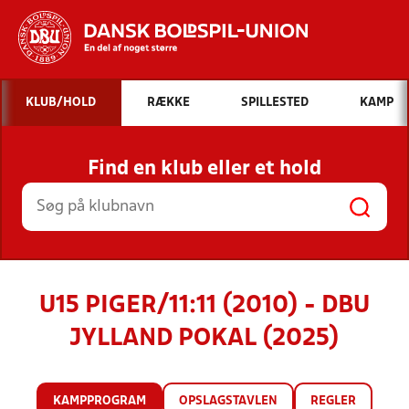
Hvad vil du søge efter?
KLUB/HOLD
RÆKKE
SPILLESTED
KAMP
INDHOLD OG NYHEDER
Find en klub eller et hold
STILLINGER, RESULTATER, KLUBBER OG
HOLD
U15 PIGER/11:11 (2010) - DBU
JYLLAND POKAL (2025)
KAMPPROGRAM
OPSLAGSTAVLEN
REGLER