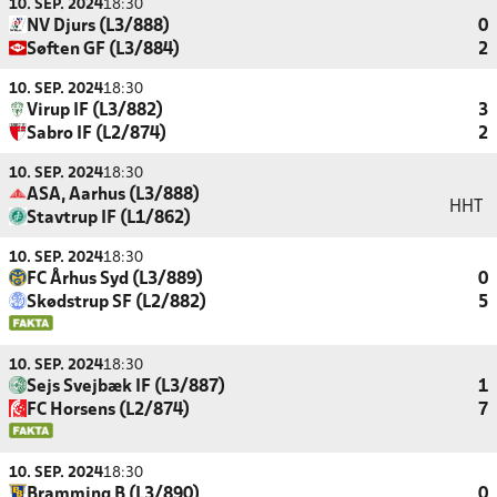
10. SEP. 2024
18:30
NV Djurs (L3/888)
0
Søften GF (L3/884)
2
10. SEP. 2024
18:30
Virup IF (L3/882)
3
Sabro IF (L2/874)
2
10. SEP. 2024
18:30
ASA, Aarhus (L3/888)
HHT
Stavtrup IF (L1/862)
10. SEP. 2024
18:30
FC Århus Syd (L3/889)
0
Skødstrup SF (L2/882)
5
10. SEP. 2024
18:30
Sejs Svejbæk IF (L3/887)
1
FC Horsens (L2/874)
7
10. SEP. 2024
18:30
Bramming B (L3/890)
0