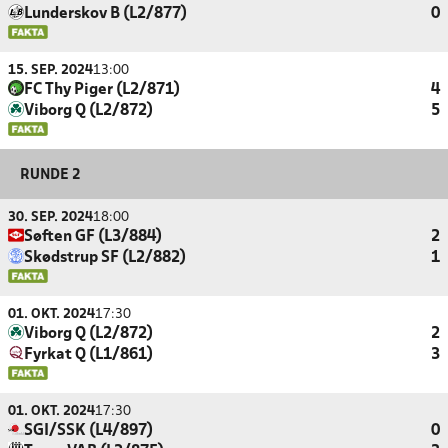
Lunderskov B (L2/877)
0
15. SEP. 2024
13:00
FC Thy Piger (L2/871)
4
Viborg Q (L2/872)
5
RUNDE 2
30. SEP. 2024
18:00
Søften GF (L3/884)
2
Skødstrup SF (L2/882)
1
01. OKT. 2024
17:30
Viborg Q (L2/872)
2
Fyrkat Q (L1/861)
3
01. OKT. 2024
17:30
SGI/SSK (L4/897)
0