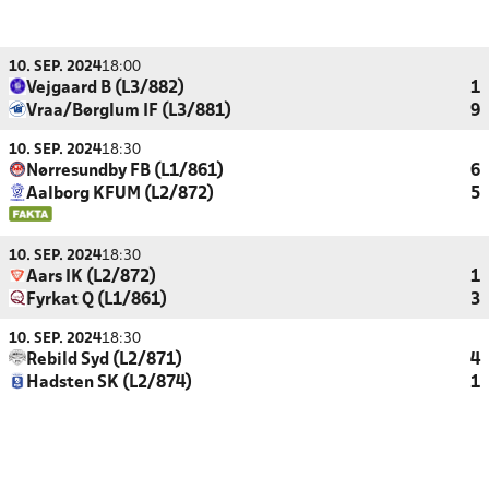
10. SEP. 2024
18:00
Vejgaard B (L3/882)
1
Vraa/Børglum IF (L3/881)
9
10. SEP. 2024
18:30
Nørresundby FB (L1/861)
6
Aalborg KFUM (L2/872)
5
10. SEP. 2024
18:30
Aars IK (L2/872)
1
Fyrkat Q (L1/861)
3
10. SEP. 2024
18:30
Rebild Syd (L2/871)
4
Hadsten SK (L2/874)
1