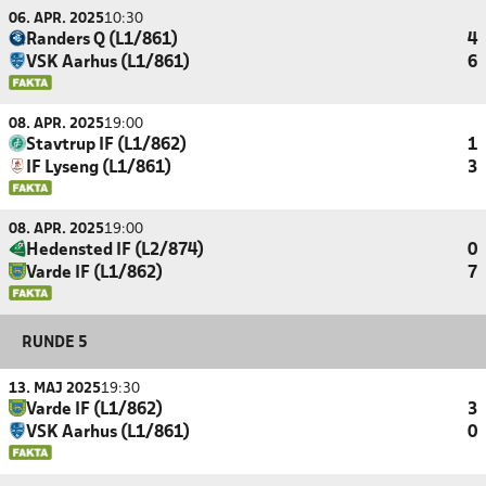
06. APR. 2025
10:30
Randers Q (L1/861)
4
VSK Aarhus (L1/861)
6
08. APR. 2025
19:00
Stavtrup IF (L1/862)
1
IF Lyseng (L1/861)
3
08. APR. 2025
19:00
Hedensted IF (L2/874)
0
Varde IF (L1/862)
7
RUNDE 5
13. MAJ 2025
19:30
Varde IF (L1/862)
3
VSK Aarhus (L1/861)
0