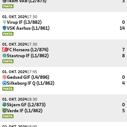
Team VAB (L2/875)
3
01. OKT. 2024
17:30
Virup IF (L3/882)
0
VSK Aarhus (L1/861)
14
01. OKT. 2024
17:30
FC Horsens (L2/874)
7
Stavtrup IF (L1/862)
8
01. OKT. 2024
17:45
Gødvad GIF (L4/896)
0
Silkeborg IF Q (L1/862)
4
01. OKT. 2024
18:30
Skjern GF (L2/873)
0
Varde IF (L1/862)
5