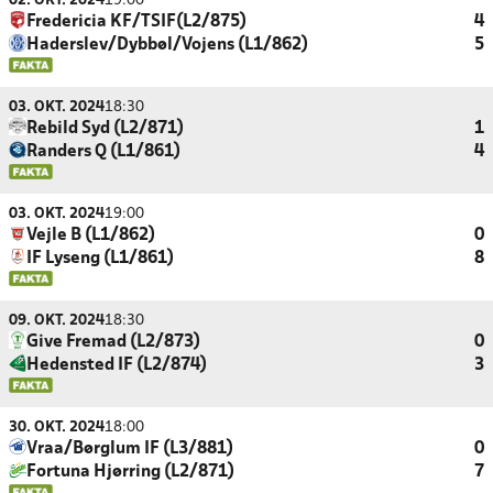
02. OKT. 2024
19:00
Fredericia KF/TSIF(L2/875)
4
Haderslev/Dybbøl/Vojens (L1/862)
5
03. OKT. 2024
18:30
Rebild Syd (L2/871)
1
Randers Q (L1/861)
4
03. OKT. 2024
19:00
Vejle B (L1/862)
0
IF Lyseng (L1/861)
8
09. OKT. 2024
18:30
Give Fremad (L2/873)
0
Hedensted IF (L2/874)
3
30. OKT. 2024
18:00
Vraa/Børglum IF (L3/881)
0
Fortuna Hjørring (L2/871)
7