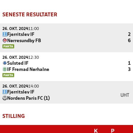
SENESTE RESULTATER
26. OKT. 2024
11:00
Fjerritslev IF
2
Nørresundby FB
6
26. OKT. 2024
12:30
Sulsted IF
1
IF Fremad Nørhalne
3
26. OKT. 2024
14:00
Fjerritslev IF
UHT
Nordens Paris FC (1)
STILLING
K
P