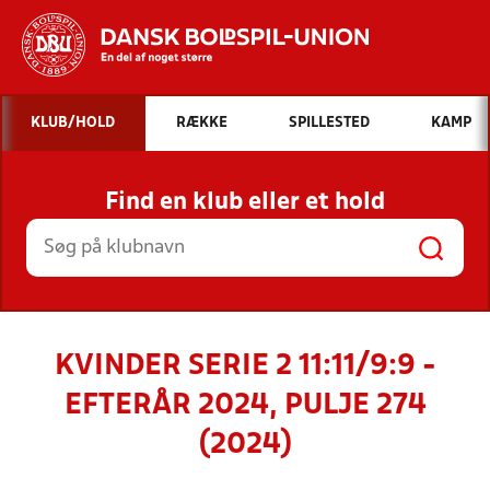
Hvad vil du søge efter?
KLUB/HOLD
RÆKKE
SPILLESTED
KAMP
INDHOLD OG NYHEDER
Find en klub eller et hold
STILLINGER, RESULTATER, KLUBBER OG
HOLD
KVINDER SERIE 2 11:11/9:9 -
EFTERÅR 2024, PULJE 274
(2024)