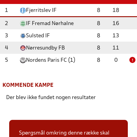
1
Fjerritslev IF
8
18
2
IF Fremad Nørhalne
8
16
3
Sulsted IF
8
13
4
Nørresundby FB
8
11
5
Nordens Paris FC (1)
8
0
!
KOMMENDE KAMPE
Der blev ikke fundet nogen resultater
Spørgsmål omkring denne række skal