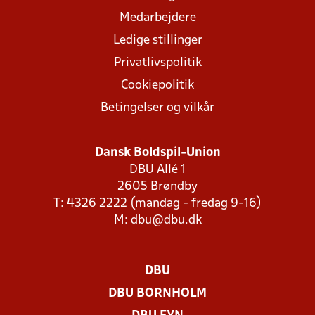
Medarbejdere
Ledige stillinger
Privatlivspolitik
Cookiepolitik
Betingelser og vilkår
Dansk Boldspil-Union
DBU Allé 1
2605 Brøndby
T: 4326 2222 (mandag - fredag 9-16)
M:
dbu@dbu.dk
DBU
DBU BORNHOLM