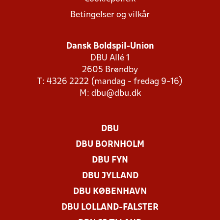
Betingelser og vilkår
Dansk Boldspil-Union
DBU Allé 1
2605 Brøndby
T: 4326 2222 (mandag - fredag 9-16)
M:
dbu@dbu.dk
DBU
DBU BORNHOLM
DBU FYN
DBU JYLLAND
DBU KØBENHAVN
DBU LOLLAND-FALSTER