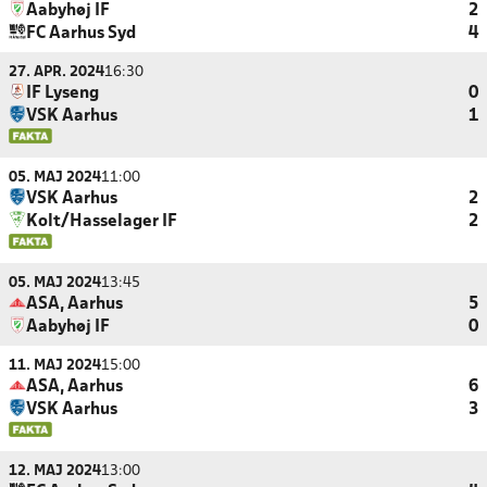
Aabyhøj IF
2
FC Aarhus Syd
4
27. APR. 2024
16:30
IF Lyseng
0
VSK Aarhus
1
05. MAJ 2024
11:00
VSK Aarhus
2
Kolt/Hasselager IF
2
05. MAJ 2024
13:45
ASA, Aarhus
5
Aabyhøj IF
0
11. MAJ 2024
15:00
ASA, Aarhus
6
VSK Aarhus
3
12. MAJ 2024
13:00