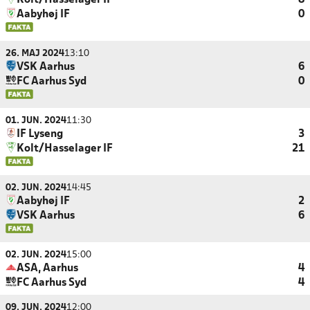
Kolt/Hasselager IF
8
Aabyhøj IF
0
26. MAJ 2024
13:10
VSK Aarhus
6
FC Aarhus Syd
0
01. JUN. 2024
11:30
IF Lyseng
3
Kolt/Hasselager IF
21
02. JUN. 2024
14:45
Aabyhøj IF
2
VSK Aarhus
6
02. JUN. 2024
15:00
ASA, Aarhus
4
FC Aarhus Syd
4
09. JUN. 2024
12:00