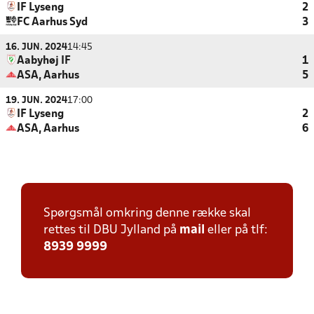
IF Lyseng
2
FC Aarhus Syd
3
16. JUN. 2024
14:45
Aabyhøj IF
1
ASA, Aarhus
5
19. JUN. 2024
17:00
IF Lyseng
2
ASA, Aarhus
6
Spørgsmål omkring denne række skal
rettes til DBU Jylland på
mail
eller på tlf:
8939 9999