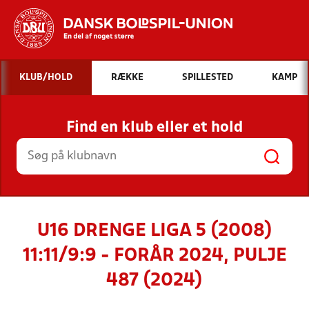
Hvad vil du søge efter?
KLUB/HOLD
RÆKKE
SPILLESTED
KAMP
INDHOLD OG NYHEDER
Find en klub eller et hold
STILLINGER, RESULTATER, KLUBBER OG
HOLD
U16 DRENGE LIGA 5 (2008)
11:11/9:9 - FORÅR 2024, PULJE
487 (2024)