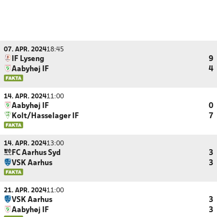
07. APR. 2024
18:45
IF Lyseng
9
Aabyhøj IF
4
14. APR. 2024
11:00
Aabyhøj IF
0
Kolt/Hasselager IF
7
14. APR. 2024
13:00
FC Aarhus Syd
3
VSK Aarhus
3
21. APR. 2024
11:00
VSK Aarhus
3
Aabyhøj IF
3