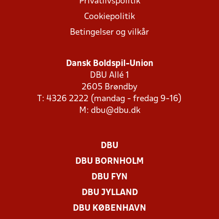
Privatlivspolitik
Cookiepolitik
Betingelser og vilkår
Dansk Boldspil-Union
DBU Allé 1
2605 Brøndby
T: 4326 2222 (mandag - fredag 9-16)
M:
dbu@dbu.dk
DBU
DBU BORNHOLM
DBU FYN
DBU JYLLAND
DBU KØBENHAVN