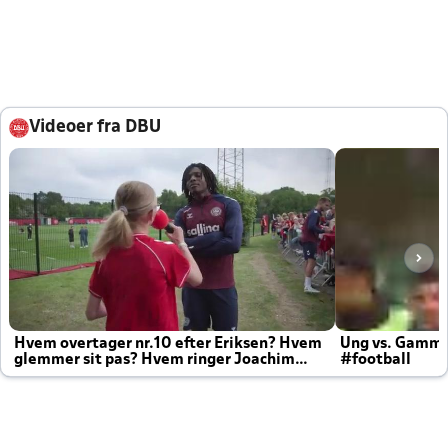
Videoer fra DBU
Hvem overtager nr.10 efter Eriksen? Hvem
Ung vs. Gamm
glemmer sit pas? Hvem ringer Joachim
#football
altid til efter kampe?