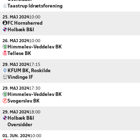
Taastrup Idrætsforening
25. MAJ 2024
10:00
FC Hornsherred
Holbæk B&I
26. MAJ 2024
10:00
Himmelev-Veddelev BK
Tølløse BK
29. MAJ 2024
17:15
KFUM BK, Roskilde
Vindinge IF
29. MAJ 2024
17:30
Himmelev-Veddelev BK
Svogerslev BK
29. MAJ 2024
18:00
Holbæk B&I
Oversidder
01. JUN. 2024
10:00