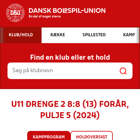
Hvad vil du søge efter?
KLUB/HOLD
RÆKKE
SPILLESTED
KAMP
INDHOLD OG NYHEDER
Find en klub eller et hold
STILLINGER, RESULTATER, KLUBBER OG
HOLD
U11 DRENGE 2 8:8 (13) FORÅR,
PULJE 5 (2024)
KAMPPROGRAM
HOLDOVERSIGT